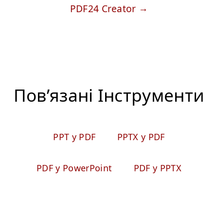
PDF24 Creator
Пов’язані Iнструменти
PPT у PDF
PPTX у PDF
PDF у PowerPoint
PDF у PPTX