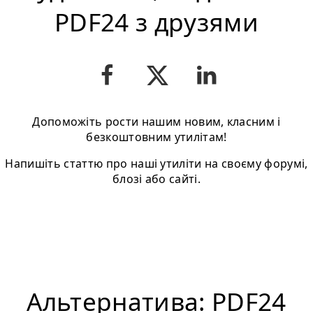
PDF24 з друзями
Допоможіть рости нашим новим, класним і
безкоштовним утилітам!
Напишіть статтю про нашi утиліти на своєму форумі,
блозі або сайті.
Альтернатива: PDF24