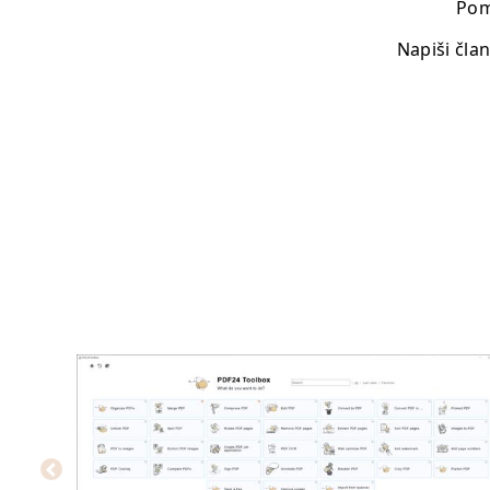
Pom
Napiši čla