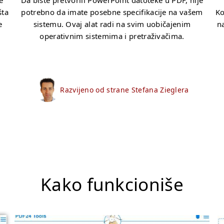
e
Da biste pretvorili PowerPoint datoteke u PDF, nije
šta
potrebno da imate posebne specifikacije na vašem
Ko
e
sistemu. Ovaj alat radi na svim uobičajenim
n
operativnim sistemima i pretraživačima.
Razvijeno od strane Stefana Zieglera
Kako funkcioniše