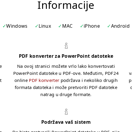
Informacije
Windows
Linux
MAC
iPhone
Android
PDF konverter za PowerPoint datoteke
e
Na ovoj stranici možete vrlo lako konvertovati
PowerPoint datoteke u PDF-ove. Međutim, PDF24
v
t
online
PDF konverter
podržava i nekoliko drugih
p
formata datoteka i može pretvoriti PDF datoteke
natrag u druge formate.
Podržava vaš sistem