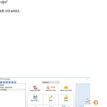
uju!
b stranici.