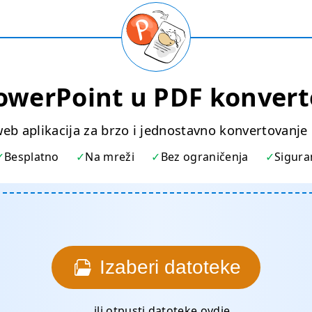
owerPoint u PDF konvert
web aplikacija za brzo i jednostavno konvertovanj
Besplatno
Na mreži
Bez ograničenja
Sigura
Izaberi datoteke
... ili otpusti datoteke ovdje