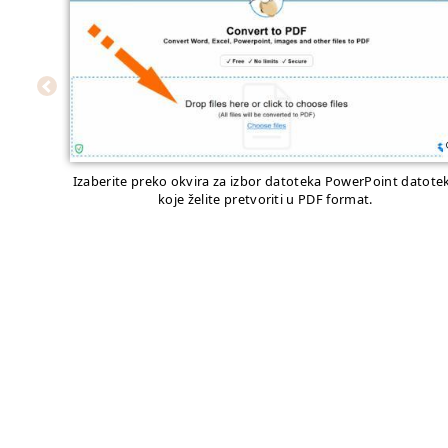
Izaberite preko okvira za izbor datoteka PowerPoint datote
koje želite pretvoriti u PDF format.