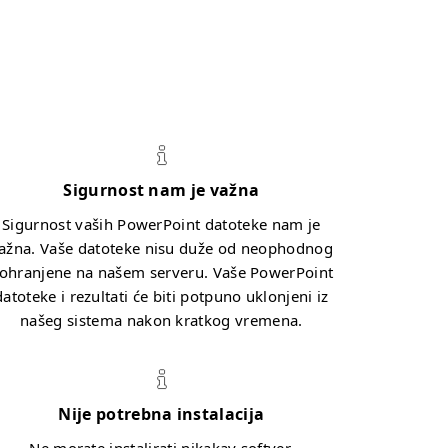
Sigurnost nam je važna
Sigurnost vaših PowerPoint datoteke nam je
ažna. Vaše datoteke nisu duže od neophodnog
ohranjene na našem serveru. Vaše PowerPoint
datoteke i rezultati će biti potpuno uklonjeni iz
našeg sistema nakon kratkog vremena.
Nije potrebna instalacija