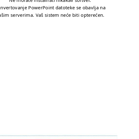
Ne morate instalirati nikakav softver.
nvertovanje PowerPoint datoteke se obavlja na
ašim serverima. Vaš sistem neće biti opterećen.