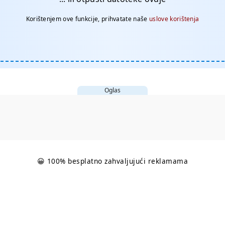
Korištenjem ove funkcije, prihvatate naše
uslove korištenja
Oglas
😀 100% besplatno zahvaljujući reklamama