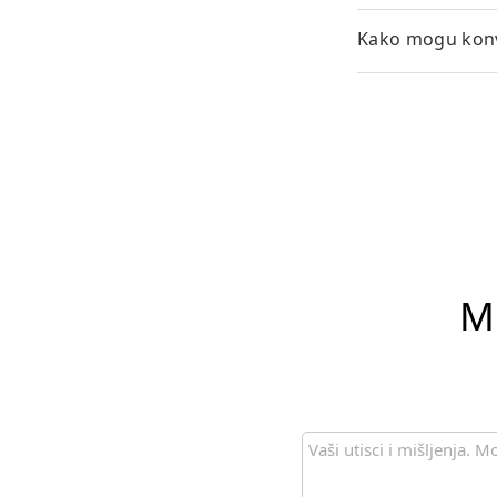
Kako mogu konv
Mo