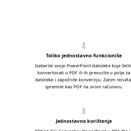
Toliko jednostavno funkcioniše
Izaberite svoje PowerPoint datoteke koje želit
konvertovati u PDF ili ih prevucite u polje za
datoteke i započnite konverziju. Zatim rezulta
spremite kao PDF na svom računaru.
Jednostavno korištenje