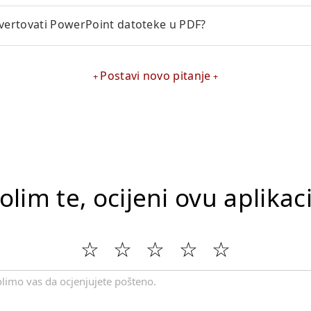
ertovati PowerPoint datoteke u PDF?
Postavi novo pitanje
lim te, ocijeni ovu aplikac