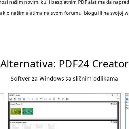
ozi našim novim, kul i besplatnim PDF alatima da napred
nak o našim alatima na svom forumu, blogu ili na svojoj we
Alternativa: PDF24 Creator
Softver za Windows sa sličnim odlikama