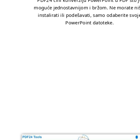
PDF24 čini konverziju PowerPoint u PDF što j
moguće jednostavnijom i bržom. Ne morate ni
instalirati ili podešavati, samo odaberite svoj
PowerPoint datoteke.