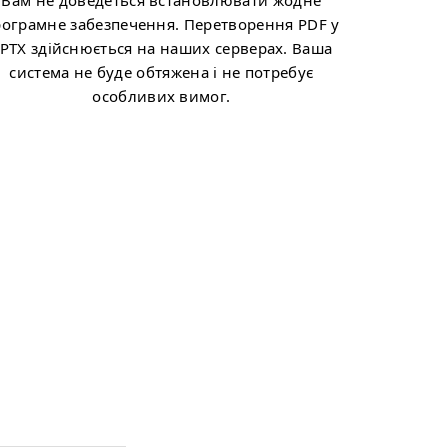
Вам не доведеться встановлювати жодне
рограмне забезпечення. Перетворення PDF у
PTX здійснюється на наших серверах. Ваша
система не буде обтяжена і не потребує
особливих вимог.