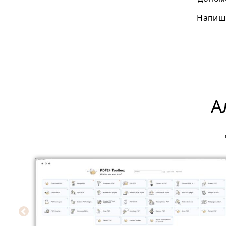
Напиші
А