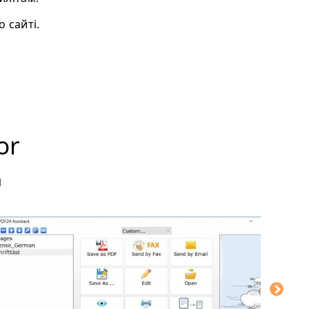
 сайті.
or
м