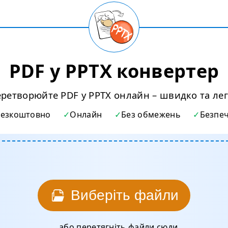
PDF у PPTX конвертер
ретворюйте PDF у PPTX онлайн – швидко та ле
Безкоштовно
Онлайн
Без обмежень
Безпе
Виберіть файли
... або перетягніть файли сюди