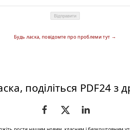
Відправити
Будь ласка, повідомте про проблеми тут
аска, поділіться PDF24 з 
жіть рости нашим новим, класним і безкоштовним ут