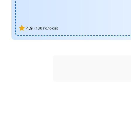
4.9
(
130
голосів)