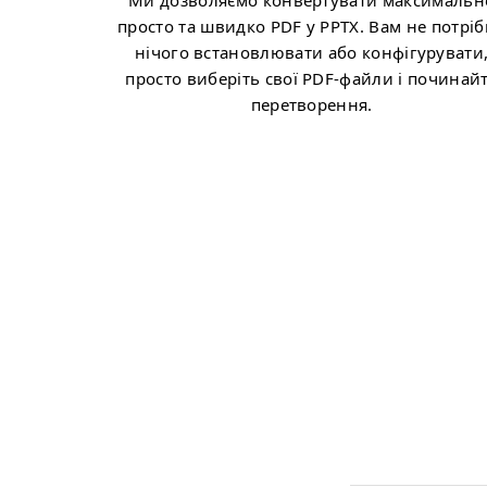
Ми дозволяємо конвертувати максимальн
просто та швидко PDF у PPTX. Вам не потрі
нічого встановлювати або конфігурувати
просто виберіть свої PDF-файли і починай
перетворення.