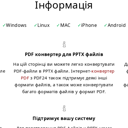
Iнформація
Windows
Linux
MAC
iPhone
Android
PDF конвертер для PPTX файлів
На цій сторінці ви можете легко конвертувати
Д
оле
PDF-файли в PPTX файли. Інтернет-
конвертер
м
PDF
з PDF24 також підтримує деякі інші
формати файлів, а також може конвертувати
ф
багато форматів файлів у формат PDF.
Підтримує вашу систему