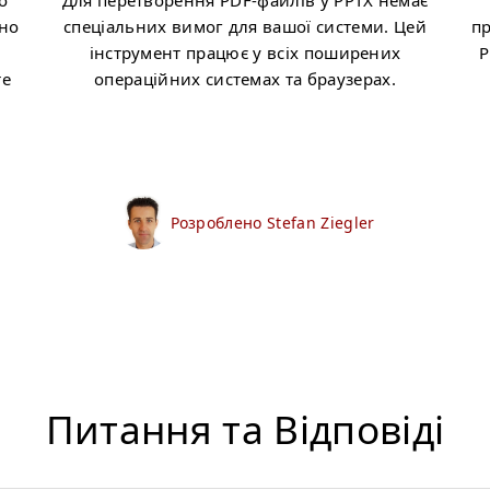
о
Для перетворення PDF-файлів у PPTX немає
бно
спеціальних вимог для вашої системи. Цей
п
,
інструмент працює у всіх поширених
P
те
операційних системах та браузерах.
Розроблено Stefan Ziegler
Питання та Відповіді