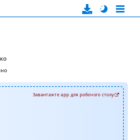
гко
чно
Завантажте app для робочого столу