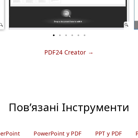
PDF24 Creator
Пов’язані Iнструменти
erPoint
PowerPoint у PDF
PPT у PDF