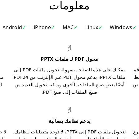
معلومات
Android
iPhone
MAC
Linux
Windows
محول PDF لـ ملفات PPTX
تحويلها إلى PPTX أو قم
يمكنك على هذه الصفحة بسهولة تحويل ملفات PDF إلى
فظ
ملفات PPTX، يدعم محول PDF عبر الإنترنت من PDF24
خاص
أيضًا بعض صيغ الملفات الأخرى ويمكنه تحويل العديد من
صيغ الملفات إلى صيغ PDF.
يدعم نظامك بفعالية
ت PDF إلى PPTX بأسرع
لتحويل ملفات PDF إلى PPTX، لا توجد متطلبات لنظامك.