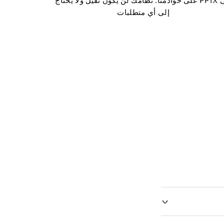
إلى PPTX على خوادمنا. نظامك لن يكون ثقيل ولا يحتاج
إلى أي متطلبات