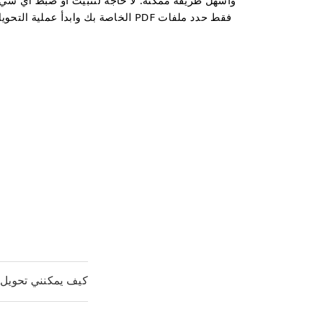
وأسهل طريقة ممكنة. لا حاجة لتثبيت أو ضبط أي شي
فقط حدد ملفات PDF الخاصة بك وابدأ عملية التحويل
كيف يمكنني تحويل ملفات PDF