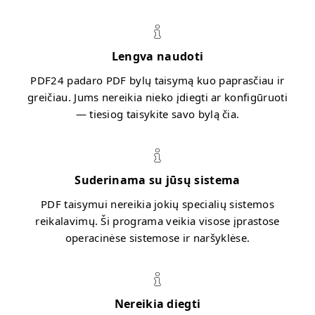
Lengva naudoti
PDF24 padaro PDF bylų taisymą kuo paprasčiau ir
greičiau. Jums nereikia nieko įdiegti ar konfigūruoti
— tiesiog taisykite savo bylą čia.
Suderinama su jūsų sistema
PDF taisymui nereikia jokių specialių sistemos
reikalavimų. Ši programa veikia visose įprastose
operacinėse sistemose ir naršyklėse.
Nereikia diegti