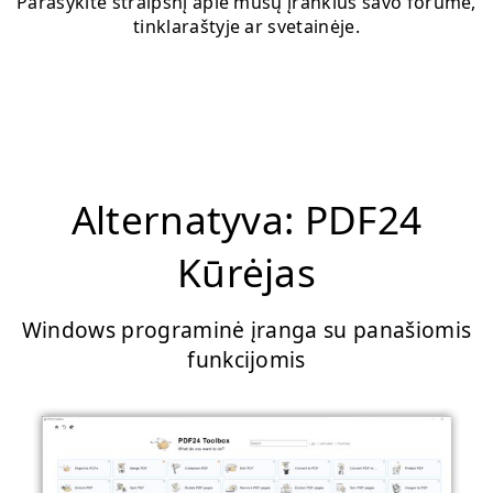
Parašykite straipsnį apie mūsų įrankius savo forume,
tinklaraštyje ar svetainėje.
Alternatyva: PDF24
Kūrėjas
Windows programinė įranga su panašiomis
funkcijomis