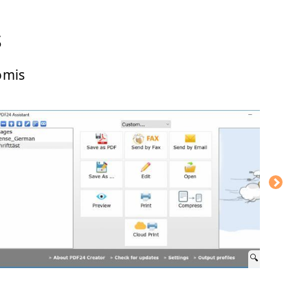
s
omis