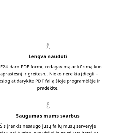
Lengva naudoti
F24 daro PDF formų redagavimą ar kūrimą kuo
aprastesnį ir greitesnį. Nieko nereikia įdiegti –
esiog atidarykite PDF failą šioje programėlėje ir
pradėkite.
Saugumas mums svarbus
Šis įrankis nesaugo jūsų failų mūsų serveryje