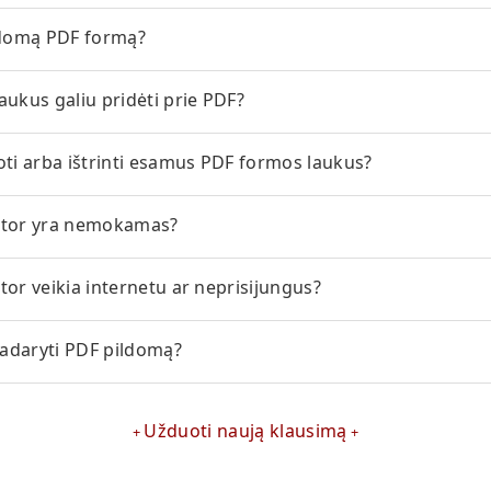
ldomą PDF formą?
aukus galiu pridėti prie PDF?
oti arba ištrinti esamus PDF formos laukus?
itor yra nemokamas?
tor veikia internetu ar neprisijungus?
 padaryti PDF pildomą?
Užduoti naują klausimą