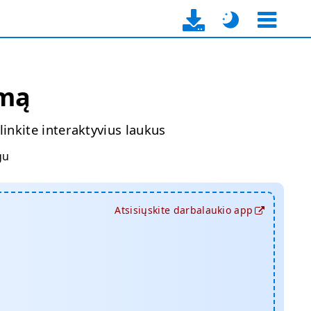
rmą
inkite interaktyvius laukus
gu
Atsisiųskite darbalaukio app