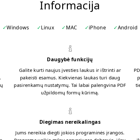
Informacija
Windows
Linux
MAC
iPhone
Android
Daugybė funkcijų
Galite kurti naujus įvesties laukus ir ištrinti ar
PD
.
pakeisti esamus. Kiekvienas laukas turi daug
p
kų
pasirenkamų nustatymų. Tai labai palengvina PDF
ti
užpildomų formų kūrimą.
Diegimas nereikalingas
Jums nereikia diegti jokios programinės įrangos.