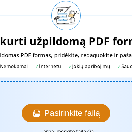
kurti užpildomą PDF fo
ildomas PDF formas, pridėkite, redaguokite ir pašal
Nemokamai
Internetu
Jokių apribojimų
Sau
Pasirinkite failą
... arba įmeskite failą čia