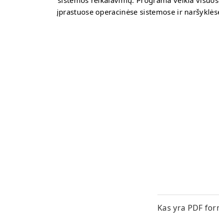
sistemos reikalavimų. Programa veikia visuos
įprastuose operacinėse sistemose ir naršyklės
Kas yra PDF for