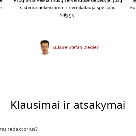
e
Programa veikia mūsų serveriuose debesyje, jūsų
i
e.
sistema nekeičiama ir nereikalauja specialių
ku
sąlygų.
Sukūrė Stefan Ziegler
Klausimai ir atsakymai
mų redaktorius?