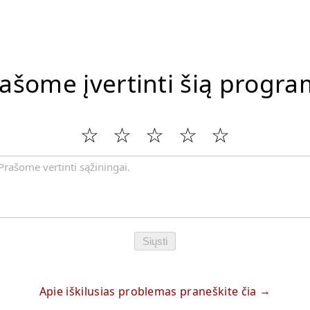
ašome įvertinti šią progr
Siųsti
Apie iškilusias problemas praneškite čia