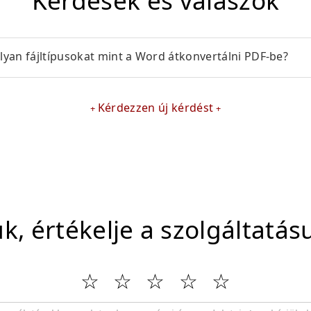
Kérdések és válaszok
yan fájltípusokat mint a Word átkonvertálni PDF-be?
Kérdezzen új kérdést
ük, értékelje a szolgáltatás