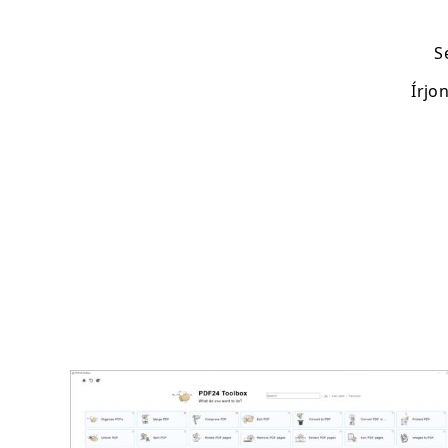
S
Írjo