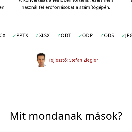
z
A konvertálás a felhőben történik, ezért nem
f
en
használ fel erőforrásokat a számítógépén.
CX
PPTX
XLSX
ODT
ODP
ODS
JP
Fejlesztő: Stefan Ziegler
Mit mondanak mások?