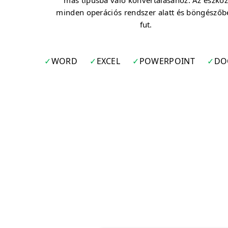
más típusba való konvertálásához. Az eszkö
minden operációs rendszer alatt és böngészőb
fut.
WORD
EXCEL
POWERPOINT
DO