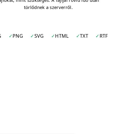
ájlokat, mint szükséges. A fájljai rövid idő után
törlődnek a szerverről.
G
PNG
SVG
HTML
TXT
RTF