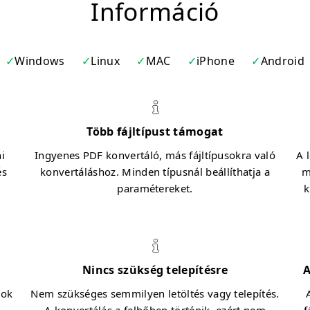
Információ
Windows
Linux
MAC
iPhone
Android
Több fájltípust támogat
ni
Ingyenes PDF konvertáló, más fájltípusokra való
A 
és
konvertáláshoz. Minden típusnál beállíthatja a
m
paramétereket.
k
Nincs szükség telepítésre
A
lok
Nem szükséges semmilyen letöltés vagy telepítés.