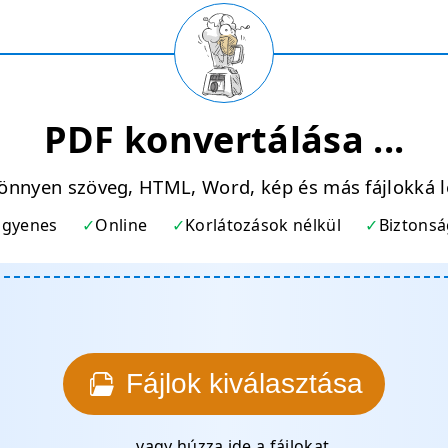
PDF konvertálása ...
könnyen szöveg, HTML, Word, kép és más fájlokká l
ngyenes
Online
Korlátozások nélkül
Biztons
Fájlok kiválasztása
… vagy húzza ide a fájlokat