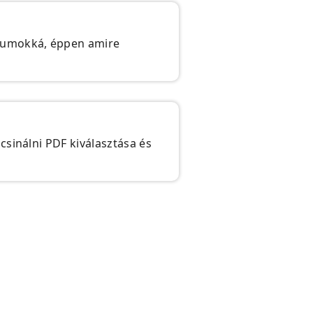
átumokká, éppen amire
csinálni PDF kiválasztása és