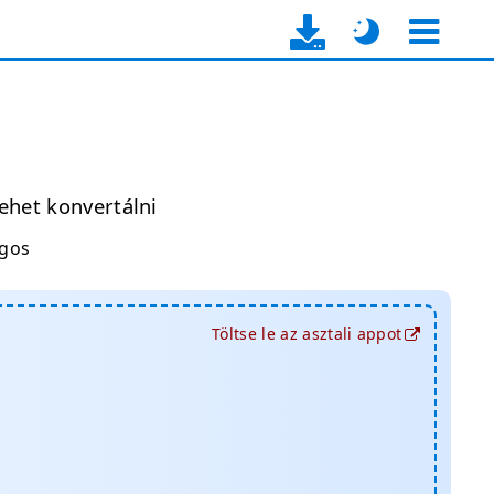
ehet konvertálni
ágos
Töltse le az asztali appot