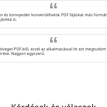
san és könnyedén konvertálhatok PDF fájlokat más form
lokká is.
öveget PDF-ből, ezzel az alkalmazással itt ezt megtudom 
erése. Nagyon egyszerű.