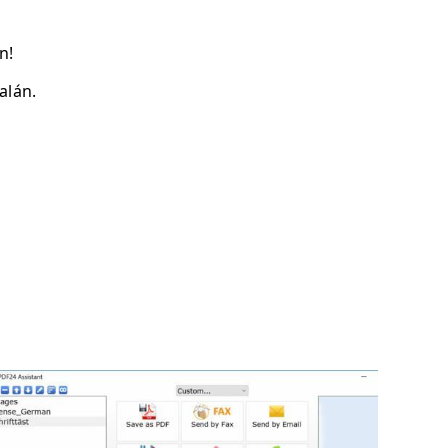
n!
alán.