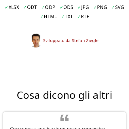
XLSX
ODT
ODP
ODS
JPG
PNG
SVG
HTML
TXT
RTF
Sviluppato da Stefan Ziegler
Cosa dicono gli altri
Con questa applicazione posso convertire