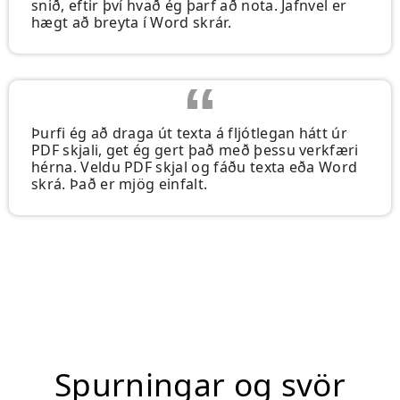
snið, eftir því hvað ég þarf að nota. Jafnvel er
hægt að breyta í Word skrár.
Þurfi ég að draga út texta á fljótlegan hátt úr
PDF skjali, get ég gert það með þessu verkfæri
hérna. Veldu PDF skjal og fáðu texta eða Word
skrá. Það er mjög einfalt.
Spurningar og svör