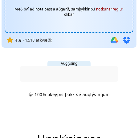
Með því að nota þessa aðgerð, samþykkir þú
notkunarreglur
okkar
4.9
(
4,518
atkvæði)
Auglýsing
😀 100% ókeypis þökk sé auglýsingum