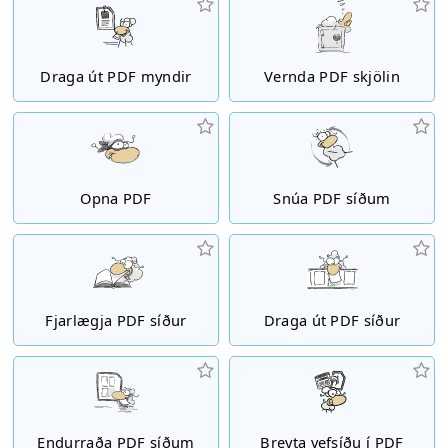
Draga út PDF myndir
Vernda PDF skjölin
Opna PDF
Snúa PDF síðum
Fjarlægja PDF síður
Draga út PDF síður
Endurraða PDF síðum
Breyta vefsíðu í PDF