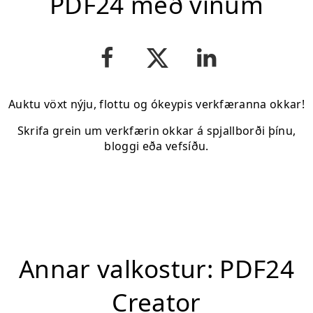
PDF24 með vinum
Auktu vöxt nýju, flottu og ókeypis verkfæranna okkar!
Skrifa grein um verkfærin okkar á spjallborði þínu,
bloggi eða vefsíðu.
Annar valkostur: PDF24
Creator