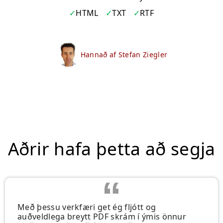
HTML
TXT
RTF
Hannað af Stefan Ziegler
Aðrir hafa þetta að segja
Með þessu verkfæri get ég fljótt og
auðveldlega breytt PDF skrám í ýmis önnur