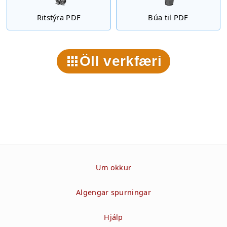
Ritstýra PDF
Búa til PDF
Öll verkfæri
Um okkur
Algengar spurningar
Hjálp