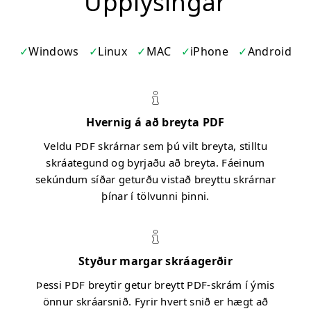
Upplýsingar
Windows
Linux
MAC
iPhone
Android
Hvernig á að breyta PDF
Veldu PDF skrárnar sem þú vilt breyta, stilltu
skráategund og byrjaðu að breyta. Fáeinum
sekúndum síðar geturðu vistað breyttu skrárnar
þínar í tölvunni þinni.
Styður margar skráagerðir
Þessi PDF breytir getur breytt PDF-skrám í ýmis
önnur skráarsnið. Fyrir hvert snið er hægt að