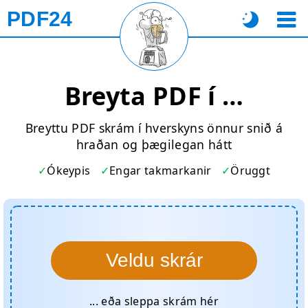
PDF24
Breyta PDF í …
Breyttu PDF skrám í hverskyns önnur snið á
hraðan og þægilegan hátt
Ókeypis
Engar takmarkanir
Öruggt
Veldu skrár
... eða sleppa skrám hér