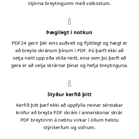
stjórna breytingunni með valkostum.
Þægilegt í notkun
PDF24 gerir þér eins auðvelt og fljótlegt og hægt er
að breyta skránum þínum í PDF. Þú þarft ekki að
setja neitt upp eða stilla neitt, eina sem þú þarft að
gera er að velja skrárnar þínar og hefja breytinguna.
Styður kerfið þitt
Kerfið þitt þarf ekki að uppfylla neinar sérstakar
kröfur að breyta PDF skrám í annarskonar skrár.
PDF breytirinn á netinu virkar í öllum helstu
stýrikerfum og vöfrum.