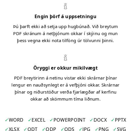
Engin þörf á uppsetningu
Þú þarft ekki að setja upp hugbúnað. Við breytum
PDF skránum á netþjónum okkar í skýinu og mun
þess vegna ekki nota tilföng úr tölvunni þinni.
Öryggi er okkur mikilvægt
PDF breytirinn á netinu vistar ekki skrárnar þínar
lengur en nauðsynlegt er á vefþjóni okkar. Skrárnar
þínar og niðurstöður verða fjarlægðar af kerfinu
okkar að skömmum tíma liðnum.
WORD
EXCEL
POWERPOINT
DOCX
PPTX
XLSX
ODT
ODP
ODS
JPG
PNG
SVG