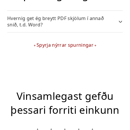
Hvernig get ég breytt PDF skjölum í annað
snið, t.d. Word?
Spyrja nýrrar spurningar
Vinsamlegast gefðu
þessari forriti einkunn