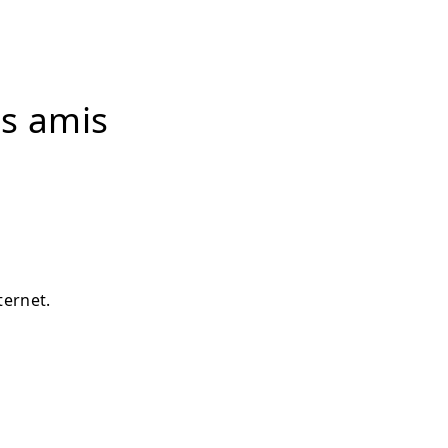
es amis
ternet.