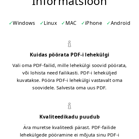
Informatsioon
Windows
Linux
MAC
iPhone
Android
Kuidas pöörata PDF-i lehekülgi
Vali oma PDF-failid, mille lehekülgi soovid pöörata,
või lohista need failikasti. PDF-i leheküljed
kuvatakse. Pööra PDF-i lehekülgi vastavalt oma
soovidele. Salvesta oma uus PDF.
Kvaliteedikadu puudub
Ära muretse kvaliteedi pärast. PDF-failide
lehekülgede pööramine ei mõjuta sinu PDF-i