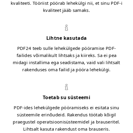
kvaliteeti. Tööriist pöörab lehekülgi nii, et sinu PDF-i
kvaliteet jääb samaks.
Lihtne kasutada
PDF24 teeb sulle lehekülgede pööramise PDF-
failides võimalikult lihtsaks ja kiireks. Sa ei pea
midagi installima ega seadistama, vaid vali lihtsalt
rakenduses oma failid ja pööra lehekülgi.
Toetab su süsteemi
PDF-ides lehekülgede pööramiseks ei esitata sinu
süsteemile erinõudeid. Rakendus töötab kõigil
praegustel operatsioonisüsteemidel ja brauseritel.
Lihtsalt kasuta rakendust oma brauseris.