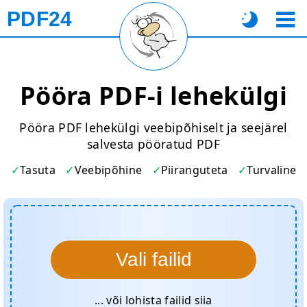
PDF24
Pööra PDF-i lehekülgi
Pööra PDF lehekülgi veebipõhiselt ja seejärel
salvesta pööratud PDF
Tasuta
Veebipõhine
Piiranguteta
Turvaline
Vali failid
... või lohista failid siia