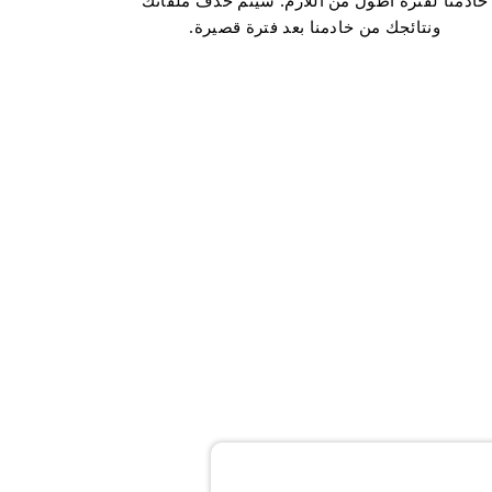
خادمنا لفترة أطول من اللازم. سيتم حذف ملفاتك
ونتائجك من خادمنا بعد فترة قصيرة.