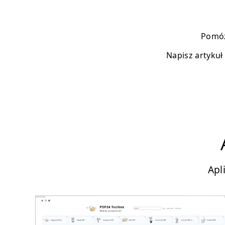
Pomóż
Napisz artykuł
Apl