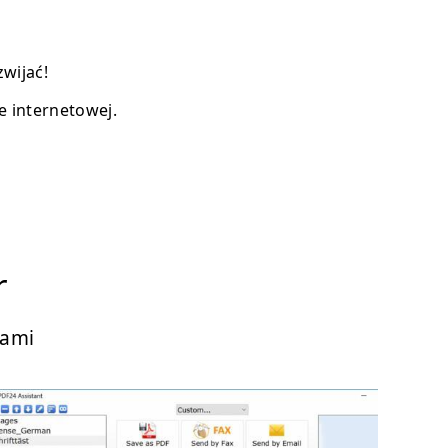
wijać!
e internetowej.
r
jami