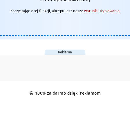
Korzystając z tej funkcji, akceptujesz nasze
warunki użytkowania
Reklama
😀 100% za darmo dzięki reklamom