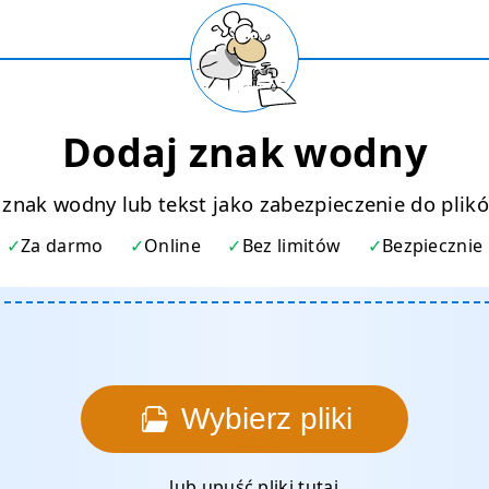
Dodaj znak wodny
 znak wodny lub tekst jako zabezpieczenie do plik
Za darmo
Online
Bez limitów
Bezpiecznie
Wybierz pliki
... lub upuść pliki tutaj