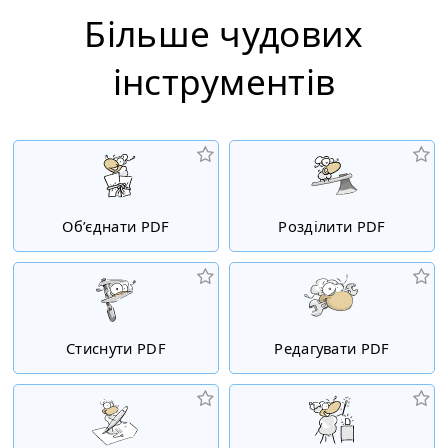
Більше чудових
інструментiв
Об’єднати PDF
Розділити PDF
Стиснути PDF
Редагувати PDF