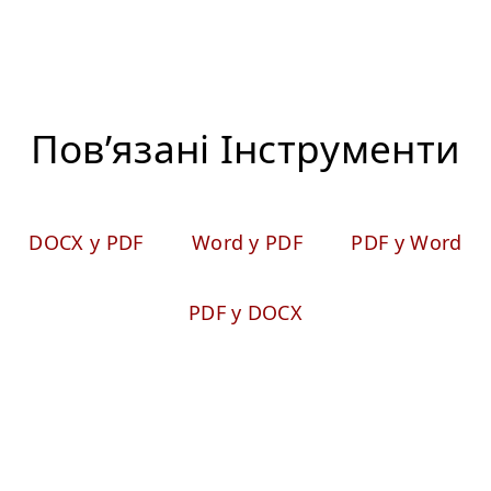
Пов’язані Iнструменти
DOCX у PDF
Word у PDF
PDF у Word
PDF у DOCX