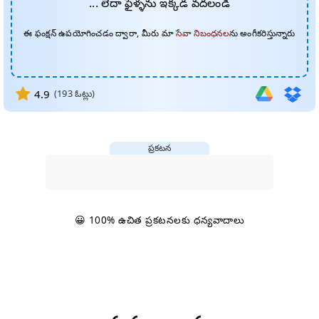
... లేదా ఫైళ్ళను ఇక్కడ వదలండి
ఈ ఫంక్షన్ ఉపయోగించడం ద్వారా, మీరు మా
సేవా నిబంధనల
ను అంగీకరిస్తున్నారు
4.9
(
193
ఓట్లు)
ప్రకటన
😀 100% ఉచిత ప్రకటనలకు ధన్యవాదాలు