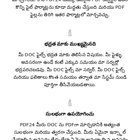
కొన్ని ఫైల్ ఫార్మాట్లను కూడా మద్దతు చేస్తుంది మరియు PDF
ఫైల్లను తిరిగి ఇతర ఫార్మాట్లలో మార్చవచ్చు.
భద్రత మాకు ముఖ్యమైనది
మీ DOC ఫైల్స్ భద్రత మాకు తెలిసిన విషయం. మీ ఫైళ్ళు
అవసరంగా ఉండే కంటే ఎక్కువ సమయం మా సర్వర్లో
భద్రపరచబడవు. మీ DOC ఫైల్స్ మా సర్వర్. మీ DOC ఫైల్స్
మరియు ఫలితాలు కొంత సమయం తర్వాత మా సిస్టమ్ నుండి
పూర్తిగా తీసివేయబడతాయి.
సులభంగా ఉపయోగించు
PDF24 మీరు DOC ను PDFగా మార్చడానికి అత్యంత
సులభంగా మరియు త్వరగా చేస్తుంది. మీరు ఏమైనా ఇన్స్టాల్
చేయాల్సిన అవసరం లేదు లేదా ఏమైనా అమర్చాల్సిన అవసరం