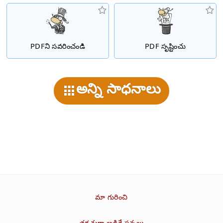
PDFని సవరించండి
PDF సృష్టించు
అన్ని సాధనాలు
మా గురించి
తరచుగా అడిగే ప్రశ్నలు