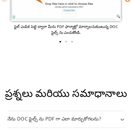
ఫైల్ ఎంపిక పెట్టె ద్వారా మీరు PDF ఫార్మాట్లో మార్చాలనుకుంటున్న DOC
ఫైల్స్ ను ఎంచుకోండి.
ప్రశ్నలు మరియు సమాధానాలు
నేను DOC ఫైల్స్ ను PDF గా ఎలా మార్చుకోగలను?