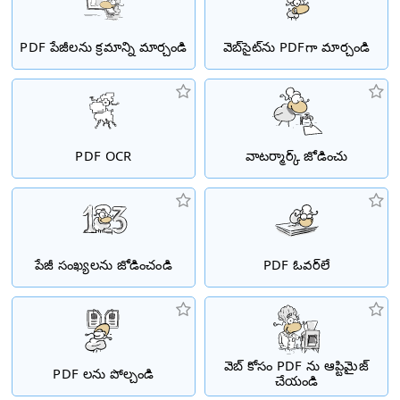
PDF పేజీలను క్రమాన్ని మార్చండి
వెబ్‌సైట్‌ను PDFగా మార్చండి
PDF OCR
వాటర్మార్క్ జోడించు
పేజీ సంఖ్యలను జోడించండి
PDF ఓవర్‌లే
వెబ్ కోసం PDF ను ఆప్టిమైజ్
PDF లను పోల్చండి
చేయండి