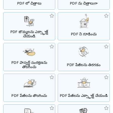
PDF లో చిత్రాలు
PDF ను చిత్రాలుగా
PDF బొమ్మలను ఎక్స్ట్రాక్ట్
PDF ని గూడించు
చేయండి
PDF పాస్వర్డ్ సంరక్షణను
PDF పేజీలను తిరగడం
తొలగించు
PDF పేజీలను తొలగించు
PDF పేజీలను ఎక్స్ట్రాక్ట్ చేయండి