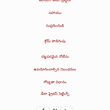
సహాయం
సంప్రదించండి
క్రోమ్ పొడిగింపు
చట్టపరమైన నోటీసు
ఉపయోగించాల్సిన నిబంధనలు
గోప్యతా విధానం
డేటా ప్రైవసీ సెట్టింగ్స్