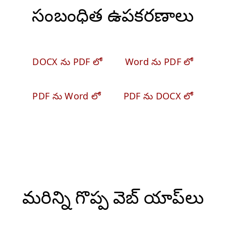
సంబంధిత ఉపకరణాలు
DOCX ను PDF లో
Word ను PDF లో
PDF ను Word లో
PDF ను DOCX లో
మరిన్ని గొప్ప వెబ్ యాప్‌లు