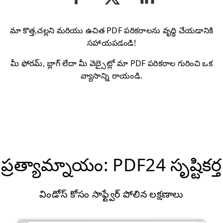
మా కొత్త,చల్లని మరియు ఉచిత PDF పరికరాలను వృద్ధి చేయడానికి
సహాయపడండి!
మీ ఫోరమ్, బ్లాగ్ లేదా మీ వెబ్సైట్లో మా PDF పరికరాల గురించి ఒక
వ్యాసాన్ని రాయండి.
ప్రత్యామ్నాయం: PDF24 సృష్టికర్త
విండోస్ కోసం సాఫ్ట్వేర్ పోలిన లక్షణాలు