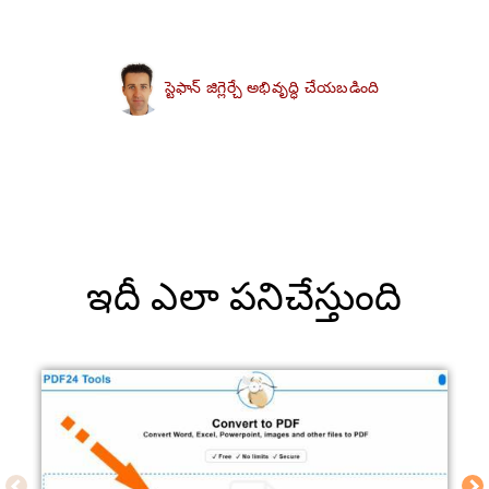
స్టెఫాన్ జిగ్లెర్చే అభివృద్ధి చేయబడింది
ఇదీ ఎలా పనిచేస్తుంది