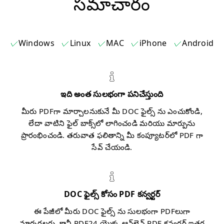
సమాచారం
Windows
Linux
MAC
iPhone
Android
ఇది అంత సులభంగా పనిచేస్తుంది
మీరు PDFగా మార్చాలనుకునే మీ DOC ఫైల్స్ ను ఎంచుకోండి,
లేదా వాటిని ఫైల్ బాక్స్‌లో లాగించండి మరియు మార్పును
ప్రారంభించండి. తరువాత ఫలితాన్ని మీ కంప్యూటర్‌లో PDF గా
సేవ్ చేయండి.
DOC ఫైల్స్ కోసం PDF కన్వర్టర్
ఈ పేజీలో మీరు DOC ఫైల్స్ ను సులభంగా PDFలుగా
మార్చగలరు. కానీ PDF24 యొక్క ఆన్‌లైన్ PDF కన్వర్టర్ ఇతర