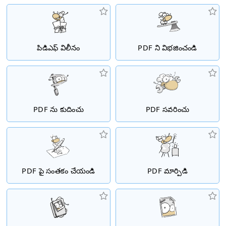
పిడిఎఫ్ విలీనం
PDF ని విభజించండి
PDF ను కుదించు
PDF సవరించు
PDF పై సంతకం చేయండి
PDF మార్పిడి