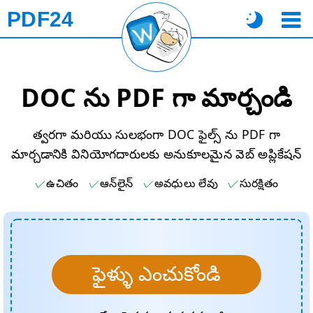
PDF24
DOC ను PDF గా మార్చండి
త్వరగా మరియు సులభంగా DOC ఫైల్స్ ను PDF గా
మార్చడానికి వినియోగదారులకు అనుకూలమైన వెబ్ అప్లికేషన్
ఉచితం
ఆన్‌లైన్
అవధులు లేవు
సురక్షితం
ఫైళ్ళు ఎంచుకోండి