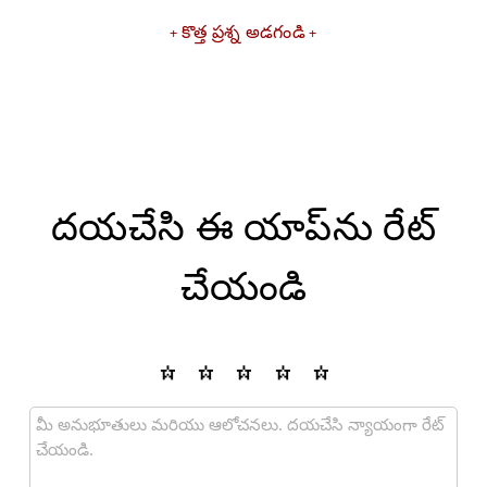
కొత్త ప్రశ్న అడగండి
దయచేసి ఈ యాప్‌ను రేట్
చేయండి