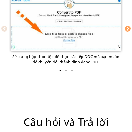
Sử dụng hộp chọn tệp để chọn các tệp DOC mà bạn muốn
Bắ
để chuyển đổi thành định dạng PDF.
Câu hỏi và Trả lời