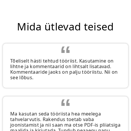
Mida ütlevad teised
Tõeliselt hästi tehtud tööriist. Kasutamine on
lihtne ja kommentaarid on lihtsalt lisatavad.
Kommentaaride jaoks on palju tööriistu. Nii on
see lõbus.
Ma kasutan seda tööriista hea meelega
tahvelarvutis. Rakendus toetab vaba
joonistamist ja nii saan ma otse PDF-is pliiatsiga
maalida ja kirjutada. Tundub peaaegu nagu