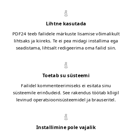
Lihtne kasutada
PDF24 teeb failidele märkuste lisamise võimalikult
lihtsaks ja kiireks. Te ei pea midagi installima ega
seadistama, lihtsalt redigeerima oma failid siin.
Toetab su süsteemi
Failidel kommenteerimiseks ei esitata sinu
süsteemile erinõudeid. See rakendus töötab kõigil
levinud operatsioonisüsteemidel ja brauseritel.
Installimine pole vajalik