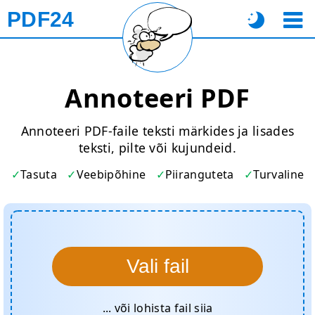
PDF24
Annoteeri PDF
Annoteeri PDF-faile teksti märkides ja lisades
teksti, pilte või kujundeid.
Tasuta
Veebipõhine
Piiranguteta
Turvaline
Vali fail
... või lohista fail siia