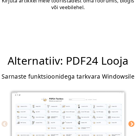
Kirjuta artikkel meie tööriistadest oma foorumis, blogis
või veebilehel.
Alternatiiv: PDF24 Looja
Sarnaste funktsioonidega tarkvara Windowsile