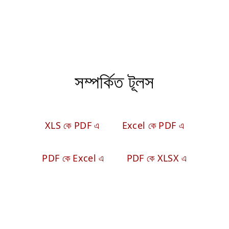
সম্পর্কিত টূলস
XLS কে PDF এ
Excel কে PDF এ
PDF কে Excel এ
PDF কে XLSX এ