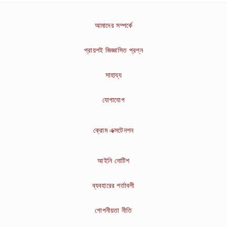
আমাদের সম্পর্কে
প্রায়শই জিজ্ঞাসিত প্রশ্ন
সাহায্য
যোগাযোগ
ক্রোম এক্সটেনশন
আইনি নোটিশ
ব্যবহারের শর্তাবলী
গোপনীয়তা নীতি