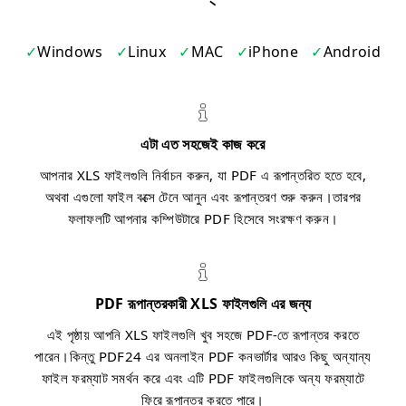
Windows
Linux
MAC
iPhone
Android
এটা এত সহজেই কাজ করে
আপনার XLS ফাইলগুলি নির্বাচন করুন, যা PDF এ রূপান্তরিত হতে হবে,
অথবা এগুলো ফাইল বক্সে টেনে আনুন এবং রূপান্তরণ শুরু করুন।তারপর
ফলাফলটি আপনার কম্পিউটারে PDF হিসেবে সংরক্ষণ করুন।
PDF রূপান্তরকারী XLS ফাইলগুলি এর জন্য
এই পৃষ্ঠায় আপনি XLS ফাইলগুলি খুব সহজে PDF-তে রূপান্তর করতে
পারেন।কিন্তু PDF24 এর অনলাইন PDF কনভার্টার আরও কিছু অন্যান্য
ফাইল ফরম্যাট সমর্থন করে এবং এটি PDF ফাইলগুলিকে অন্য ফরম্যাটে
ফিরে রূপান্তর করতে পারে।