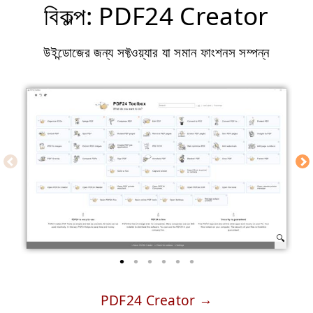
বিকল্প: PDF24 Creator
উইন্ডোজের জন্য সফ্টওয়্যার যা সমান ফাংশনস সম্পন্ন
PDF24 Creator