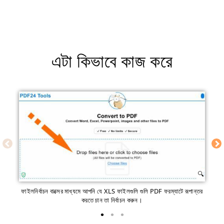
এটা কিভাবে কাজ করে
ফাইলনির্বাচন বাক্সের মাধ্যমে আপনি যে XLS ফাইলগুলি গুলি PDF ফরম্যাটে রূপান্তর
করতে চান তা নির্বাচন করুন।