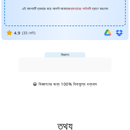
এই ফাংশনটি ব্যবহার করে আপনি আমাদের
ব্যবহারের শর্তাবলী
গ্রহণ করলেন
4.9
(
33
ভোট)
বিজ্ঞাপন
😀 বিজ্ঞাপনের জন্য 100% বিনামূল্যে ধন্যবাদ
তথ্য