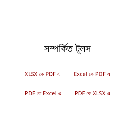
সম্পর্কিত টূলস
XLSX কে PDF এ
Excel কে PDF এ
PDF কে Excel এ
PDF কে XLSX এ