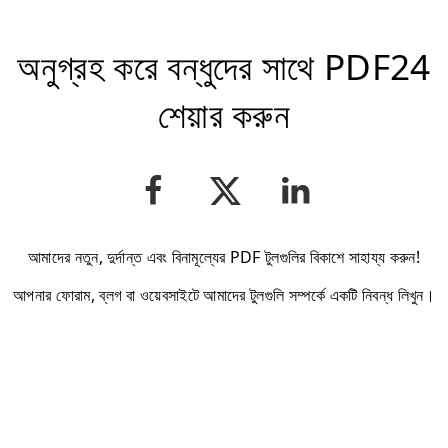
অনুগ্রহ করে বন্ধুদের সাথে PDF24
শেয়ার করুন
আমাদের নতুন, দুর্দান্ত এবং বিনামূল্যের PDF টুলগুলির বিকাশে সাহায্য করুন!
আপনার ফোরাম, ব্লগ বা ওয়েবসাইটে আমাদের টুলগুলি সম্পর্কে একটি নিবন্ধ লিখুন।