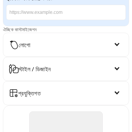
ঐচ্ছিক কাস্টমাইজেশন
লোগো
স্টাইল / ডিজাইন
প্রযুক্তিগত