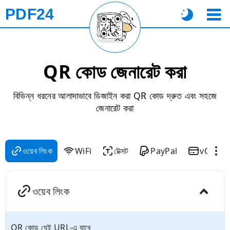
PDF24
QR কোড জেনারেট করা
বিভিন্ন ধরনের আলাদাভাবে ডিজাইন করা QR কোড দ্রুত এবং সহজে
জেনারেট করা
ওয়েব লিংক
WiFi
টেক্সট
PayPal
vCard
ওয়েব লিংক
QR কোড যেই URL-এ যাবে