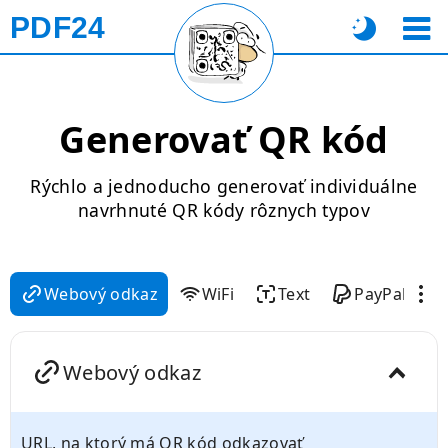
PDF24
Generovať QR kód
Rýchlo a jednoducho generovať individuálne
navrhnuté QR kódy rôznych typov
Webový odkaz
WiFi
Text
PayPal
Webový odkaz
URL, na ktorý má QR kód odkazovať