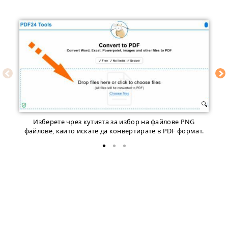
Изберете чрез кутията за избор на файлове PNG
файлове, каито искате да конвертирате в PDF формат.