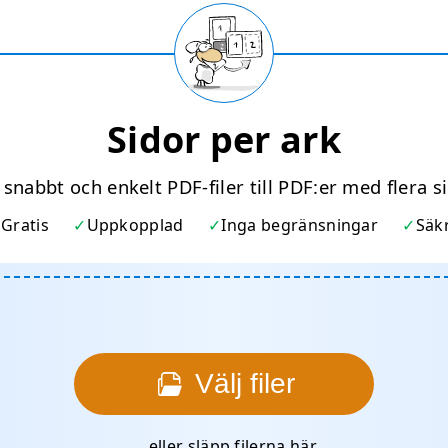
Sidor per ark
snabbt och enkelt PDF-filer till PDF:er med flera s
Gratis
Uppkopplad
Inga begränsningar
Säk
Välj filer
… eller släpp filerna här