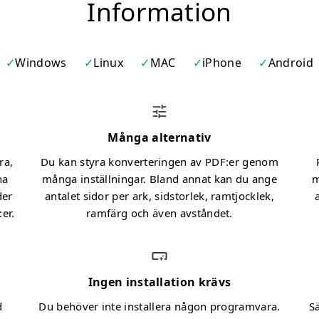
Information
Windows
Linux
MAC
iPhone
Android
Många alternativ
ra,
Du kan styra konverteringen av PDF:er genom
na
många inställningar. Bland annat kan du ange
m
der
antalet sidor per ark, sidstorlek, ramtjocklek,
er.
ramfärg och även avståndet.
Ingen installation krävs
d
Du behöver inte installera någon programvara.
Sä