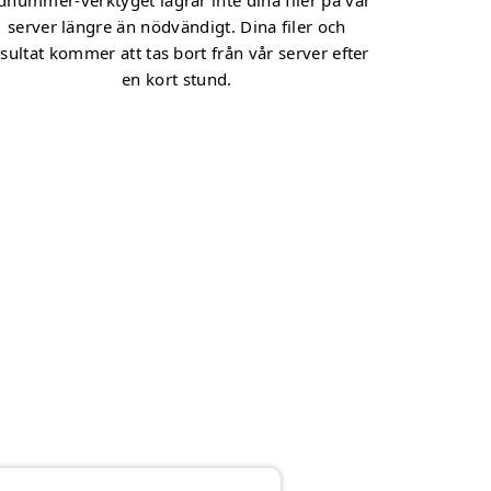
dnummer-verktyget lagrar inte dina filer på vår
server längre än nödvändigt. Dina filer och
sultat kommer att tas bort från vår server efter
en kort stund.