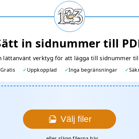
Sätt in sidnummer till PD
 lättanvänt verktyg för att lägga till sidnummer til
Gratis
Uppkopplad
Inga begränsningar
Säk
Välj filer
… eller släpp filerna här