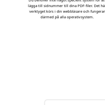
Du behöver inte något speciellt system för at
lägga till sidnummer till dina PDF-filer. Det hä
verktyget körs i din webbläsare och fungera
därmed på alla operativsystem.