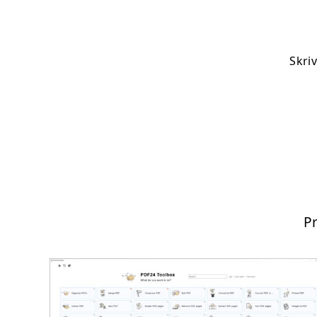
Skri
P