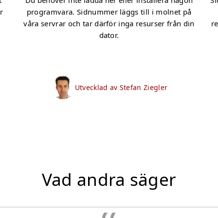
t
Du behöver inte ladda ner eller installera någon
Si
r
programvara. Sidnummer läggs till i molnet på
r
våra servrar och tar därför inga resurser från din
re
dator.
Utvecklad av Stefan Ziegler
Vad andra säger