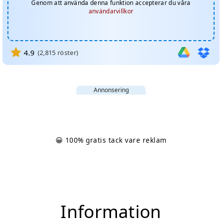
Genom att använda denna funktion accepterar du våra
användarvillkor
4.9
(
2,815
röster)
Annonsering
😀 100% gratis tack vare reklam
Information