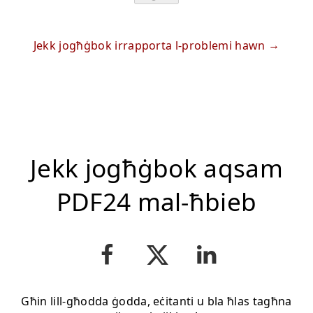
Jekk jogħġbok irrapporta l-problemi hawn
Jekk jogħġbok aqsam
PDF24 mal-ħbieb
Għin lill-għodda ġodda, eċitanti u bla ħlas tagħna