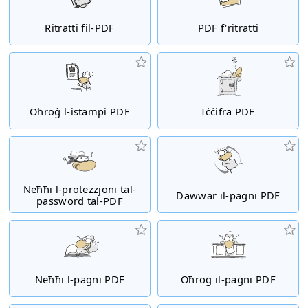
Ritratti fil-PDF
PDF f'ritratti
Oħroġ l-istampi PDF
Iċċifra PDF
Neħħi l-protezzjoni tal-
Dawwar il-paġni PDF
password tal-PDF
Neħħi l-paġni PDF
Oħroġ il-paġni PDF