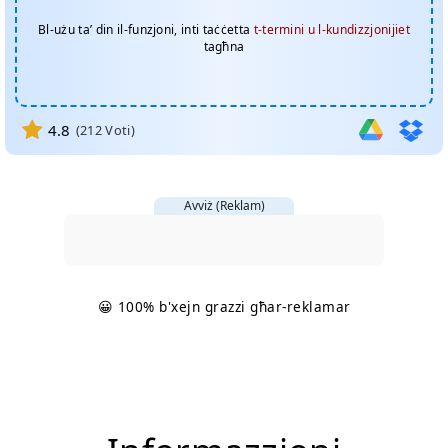
Bl-użu ta’ din il-funzjoni, inti taċċetta
t-termini u l-kundizzjonijiet
tagħna
4.8
(
212
Voti)
Avviż (Reklam)
😀 100% b'xejn grazzi għar-reklamar