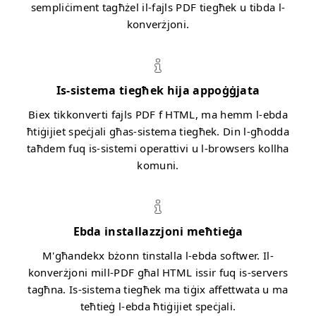
sempliċiment tagħżel il-fajls PDF tiegħek u tibda l-
konverżjoni.
Is-sistema tiegħek hija appoġġjata
Biex tikkonverti fajls PDF f HTML, ma hemm l-ebda
ħtiġijiet speċjali għas-sistema tiegħek. Din l-għodda
taħdem fuq is-sistemi operattivi u l-browsers kollha
komuni.
Ebda installazzjoni meħtieġa
M'għandekx bżonn tinstalla l-ebda softwer. Il-
konverżjoni mill-PDF għal HTML issir fuq is-servers
tagħna. Is-sistema tiegħek ma tiġix affettwata u ma
teħtieġ l-ebda ħtiġijiet speċjali.