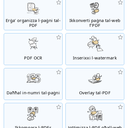
Erġa’ organizza l-paġni tal-
Ikkonverti paġna tal-web
PDF
f'PDF
PDF OCR
Inserixxi l-watermark
Daħħal in-numri tal-paġni
Overlay tal-PDF
Ikkompara l-PDFs
Jottimizza l-PDF għall-web