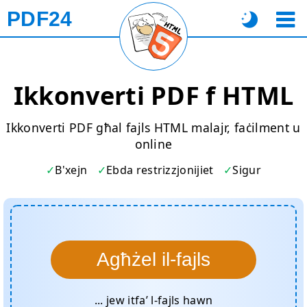
PDF24
Ikkonverti PDF f HTML
Ikkonverti PDF għal fajls HTML malajr, faċilment u
online
B'xejn
Ebda restrizzjonijiet
Sigur
Agħżel il-fajls
... jew itfa’ l-fajls hawn