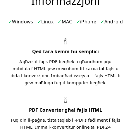
Informazzjoni
Windows
Linux
MAC
iPhone
Android
Qed tara kemm hu sempliċi
Agħżel il-fajls PDF tiegħek li għandhom jiġu
mibdula f HTML jew mexxihom fil-kaxxa tal-fajls u
ibda l-konverżjoni. Imbagħad issejvja l- fajls HTML li
ġew maħluqa fuq il-kompjuter tiegħek.
PDF Converter għal fajls HTML
Fuq din il-paġna, tista taqleb il-PDFs faċilment f fajls
HTML. Imma l-konvertitur online ta’ PDF24