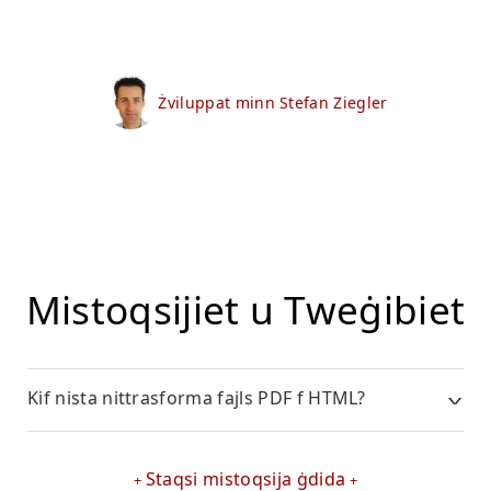
Żviluppat minn Stefan Ziegler
Mistoqsijiet u Tweġibiet
Kif nista nittrasforma fajls PDF f HTML?
Staqsi mistoqsija ġdida