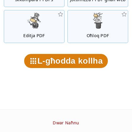
Editja PDF
Oħloq PDF
L-għodda kollha
Dwar Naħnu