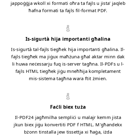
jappoġġja wkoll xi formati oħra ta fajls u jista’ jaqleb
ħafna formati ta fajls fil-format PDF.
Is-sigurtà hija importanti għalina
Is-sigurtà tal-fajls tiegħek hija importanti għalina. Il-
fajls tiegħek ma jiġux maħżuna għal aktar minn dak
li huwa neċessarju fuq is-server tagħna. Il-PDFs u l-
fajls HTML tiegħek jiġu mneħħija kompletament
mis-sistema tagħna wara ftit żmien.
Faċli biex tuża
Il-PDF24 jagħmilha sempliċi u malajr kemm jista
jkun biex jiġu konvertiti PDF f HTML. M'għandekx
bżonn tinstalla jew tissettja xi ħaġa, iżda