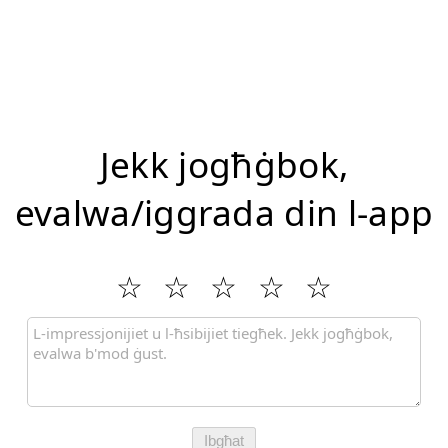
Jekk jogħġbok,
evalwa/iggrada din l-app
Ibgħat