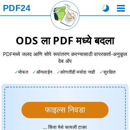
PDF24
ODS ला PDF मध्ये बदला
PDFमध्ये जलद आणि सोपे रूपांतरण करण्यासाठी वापरकर्ता-अनुकूल
वेब ॲप
मोफत
ऑनलाईन
कोणतीही मर्यादा नाही
सुरक्षित
फाइल्स निवडा
... किंवा येथे फायली टाका