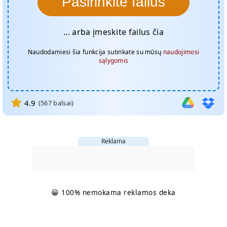
Pasirinkite failus
... arba įmeskite failus čia
Naudodamiesi šia funkcija sutinkate su mūsų
naudojimosi
sąlygomis
4.9
(
567
balsai)
Reklama
😀 100% nemokama reklamos dėka