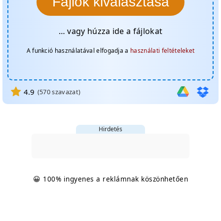
Fájlok kiválasztása
… vagy húzza ide a fájlokat
A funkció használatával elfogadja a
használati feltételeket
4.9
(
570
szavazat)
Hirdetés
😀 100% ingyenes a reklámnak köszönhetően