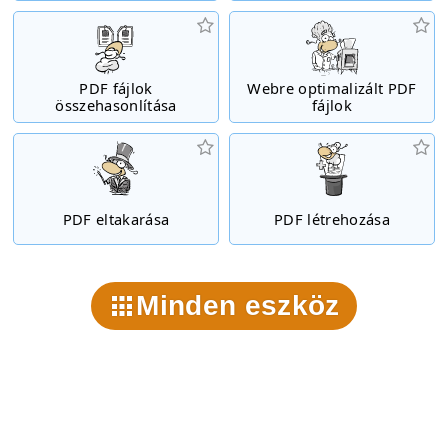
PDF fájlok
Webre optimalizált PDF
összehasonlítása
fájlok
PDF eltakarása
PDF létrehozása
Minden eszköz