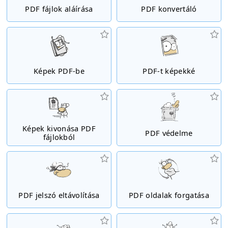
PDF fájlok aláírása
PDF konvertáló
Képek PDF-be
PDF-t képekké
Képek kivonása PDF
PDF védelme
fájlokból
PDF jelszó eltávolítása
PDF oldalak forgatása