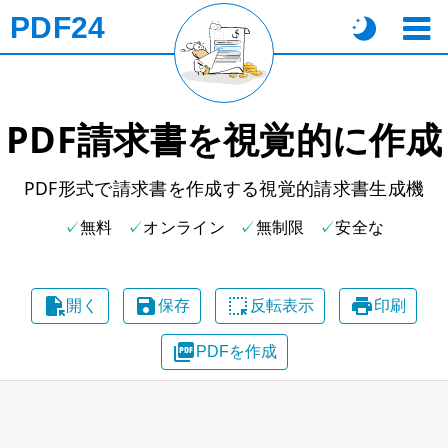
PDF24
PDF請求書を視覚的に作成
PDF形式で請求書を作成する視覚的請求書生成機
無料
オンライン
無制限
安全な




開く
保存
反転表示
印刷

PDFを作成