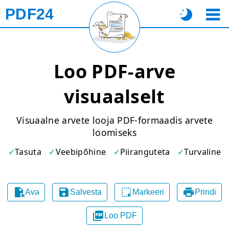
PDF24
Loo PDF-arve
visuaalselt
Visuaalne arvete looja PDF-formaadis arvete
loomiseks
Tasuta
Veebipõhine
Piiranguteta
Turvaline




Ava
Salvesta
Markeeri
Prindi

Loo PDF