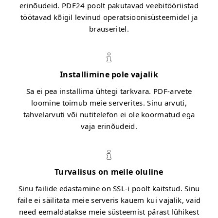
erinõudeid. PDF24 poolt pakutavad veebitööriistad
töötavad kõigil levinud operatsioonisüsteemidel ja
brauseritel.
Installimine pole vajalik
Sa ei pea installima ühtegi tarkvara. PDF-arvete
loomine toimub meie serverites. Sinu arvuti,
tahvelarvuti või nutitelefon ei ole koormatud ega
vaja erinõudeid.
Turvalisus on meile oluline
Sinu failide edastamine on SSL-i poolt kaitstud. Sinu
faile ei säilitata meie serveris kauem kui vajalik, vaid
need eemaldatakse meie süsteemist pärast lühikest