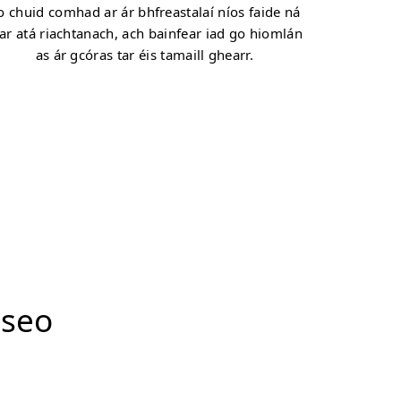
o chuid comhad ar ár bhfreastalaí níos faide ná
r atá riachtanach, ach bainfear iad go hiomlán
as ár gcóras tar éis tamaill ghearr.
 seo