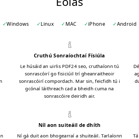
Eolas
Windows
Linux
MAC
iPhone
Android
Cruthú Sonraíochtaí Físiúla
Le húsáid an uirlis PDF24 seo, cruthaíonn tú
Dé
m
sonrascóirí go fisiciúil trí gheanraitheoir
ag
n
sonrascóirí compordach. Mar sin, feicfidh tú i
du
gcónaí láithreach cad a bheidh cuma na
sonrascóire deiridh air.
Níl aon suiteáil de dhíth
un
Ní gá duit aon bhogearraí a shuiteáil. Tarlaíonn
Tá