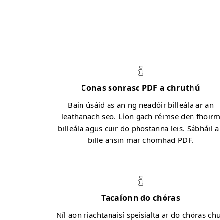
Conas sonrasc PDF a chruthú
Bain úsáid as an ngineadóir billeála ar an
leathanach seo. Líon gach réimse den fhoir
billeála agus cuir do phostanna leis. Sábháil a
bille ansin mar chomhad PDF.
Tacaíonn do chóras
Níl aon riachtanaisí speisialta ar do chóras ch