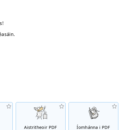
s!
éasáin.
Aistritheoir PDF
Íomhánna i PDF