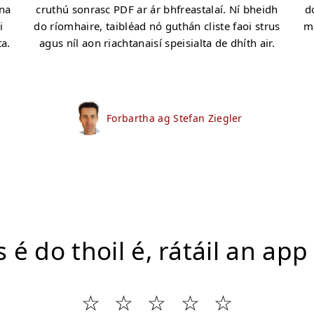
 na
cruthú sonrasc PDF ar ár bhfreastalaí. Ní bheidh
d
i
do ríomhaire, taibléad nó guthán cliste faoi strus
ma
ta.
agus níl aon riachtanaisí speisialta de dhíth air.
Forbartha ag Stefan Ziegler
 é do thoil é, rátáil an app