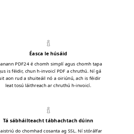
Éasca le húsáid
anann PDF24 é chomh simplí agus chomh tapa
us is féidir, chun h-invoicí PDF a chruthú. Ní gá
it aon rud a shuiteáil nó a oiriúnú, ach is féidir
leat tosú láithreach ar chruthú h-invoicí.
Tá sábháilteacht tábhachtach dúinn
 aistriú do chomhad cosanta ag SSL. Ní stórálfar