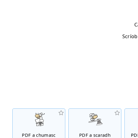
C
Scríob
PDF a chumasc
PDF a scaradh
PD