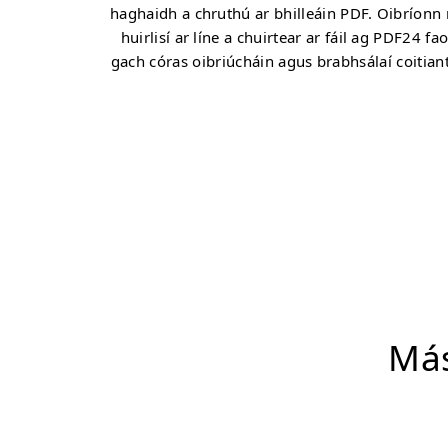
haghaidh a chruthú ar bhilleáin PDF. Oibríonn
huirlisí ar líne a chuirtear ar fáil ag PDF24 fao
gach córas oibriúcháin agus brabhsálaí coitian
Más