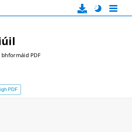
iúil
 i bhformáid PDF
aigh PDF