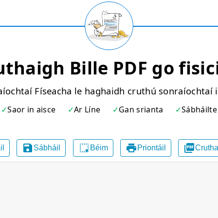
thaigh Bille PDF go fisic
íochtaí Físeacha le haghaidh cruthú sonraíochtaí
Saor in aisce
Ar Líne
Gan srianta
Sábháilte




il
Sábháil
Béim
Priontáil
Cruth