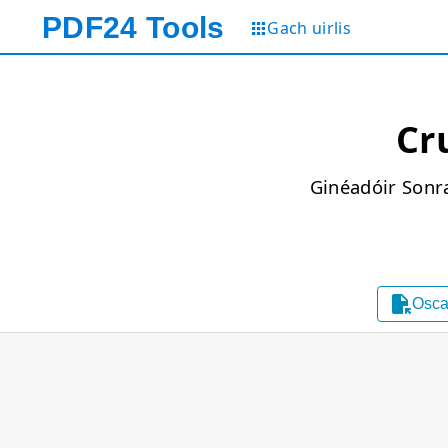
PDF24
Tools
Gach uirlis
Cru
Ginéadóir Sonra

Osca