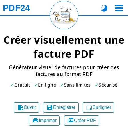
PDF24
Créer visuellement une
facture PDF
Générateur visuel de factures pour créer des
factures au format PDF
Gratuit
En ligne
Sans limites
Sécurisé



Ouvrir
Enregistrer
Surligner


Imprimer
Créer PDF