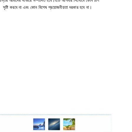
পান্তর আমাদের সার্ভারে সম্পাদিত হবে।এটি আপনার সিস্টেমে কোন চাপ
সৃষ্টি করবে না এবং কোন বিশেষ প্রয়োজনীয়তা দরকার হবে না।