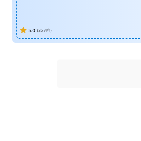
5.0
(
35
ভোট)