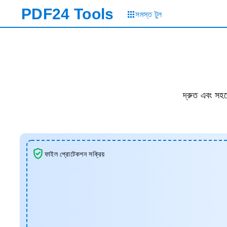
PDF24
Tools
সমস্ত টুল
দ্রুত এবং সহজ
ফাইল প্রোটেকশন সক্রিয়