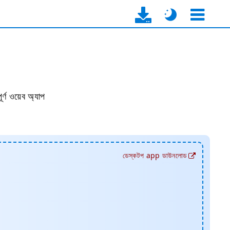
্ণ ওয়েব অ্যাপ
ডেস্কটপ app ডাউনলোড