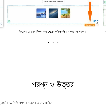
র
উম্বন্দন-বোতামে ক্লিক করে ODP ফাইলগুলি রূপান্তর শুরু করুন।
প্রশ্ন ও উত্তর
গুলি কে পিডিএফে রূপান্তর করতে পারি?