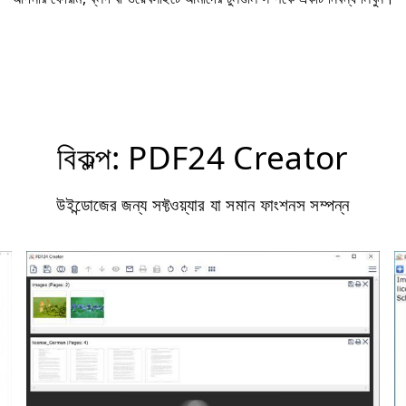
বিকল্প: PDF24 Creator
উইন্ডোজের জন্য সফ্টওয়্যার যা সমান ফাংশনস সম্পন্ন