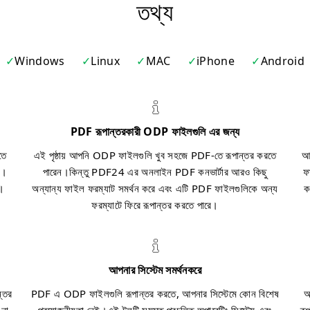
তথ্য
Windows
Linux
MAC
iPhone
Android
PDF রূপান্তরকারী ODP ফাইলগুলি এর জন্য
তে
এই পৃষ্ঠায় আপনি ODP ফাইলগুলি খুব সহজে PDF-তে রূপান্তর করতে
আপ
ন।
পারেন।কিন্তু PDF24 এর অনলাইন PDF কনভার্টার আরও কিছু
ফ
।
অন্যান্য ফাইল ফরম্যাট সমর্থন করে এবং এটি PDF ফাইলগুলিকে অন্য
ক
ফরম্যাটে ফিরে রূপান্তর করতে পারে।
আপনার সিস্টেম সমর্থনকরে
্তর
PDF এ ODP ফাইলগুলি রূপান্তর করতে, আপনার সিস্টেমে কোন বিশেষ
আ