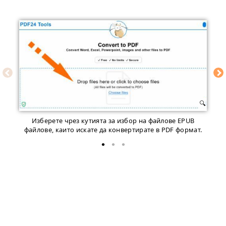
Изберете чрез кутията за избор на файлове EPUB
файлове, каито искате да конвертирате в PDF формат.