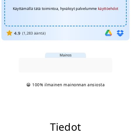
Käyttämällä tätä toimintoa, hyväksyt palvelumme
käyttöehdot
4.9
(
1,283
ääntä)
Mainos
😀 100% ilmainen mainonnan ansiosta
Tiedot