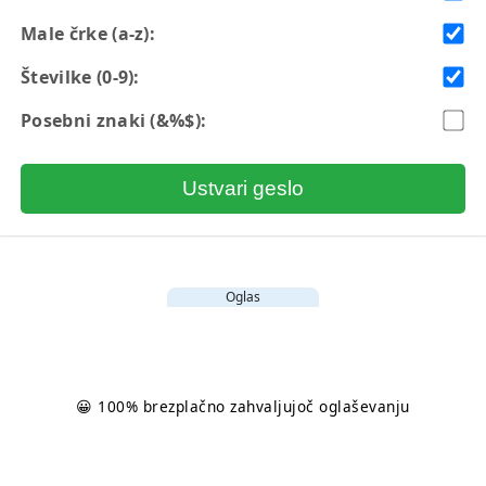
Male črke (a-z):
Številke (0-9):
Posebni znaki (&%$):
Ustvari geslo
Oglas
😀 100% brezplačno zahvaljujoč oglaševanju