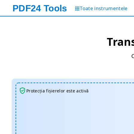
PDF24
Tools
Toate instrumentele
Tran
C
Protecția fișierelor este activă