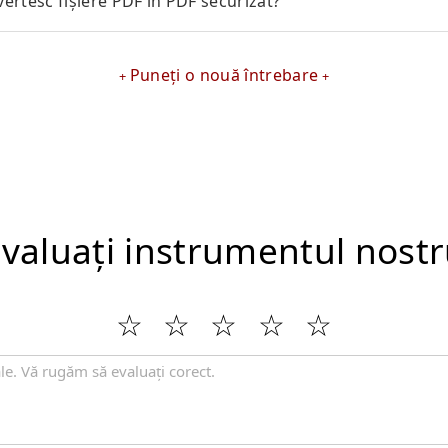
ertesc fișiere PDF în PDF securizat?
Puneți o nouă întrebare
valuați instrumentul nost