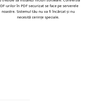
 trebuie să instalezi niciun software. Conversia
DF-urilor în PDF securizat se face pe serverele
noastre. Sistemul tău nu va fi încărcat și nu
necesită cerințe speciale.