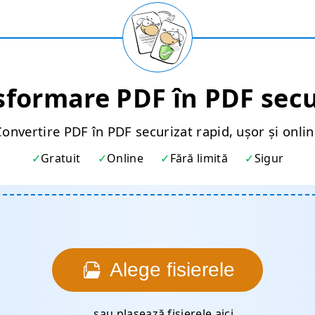
sformare PDF în PDF secu
onvertire PDF în PDF securizat rapid, ușor și onli
Gratuit
Online
Fără limită
Sigur
Alege fisierele
... sau plasează fișierele aici