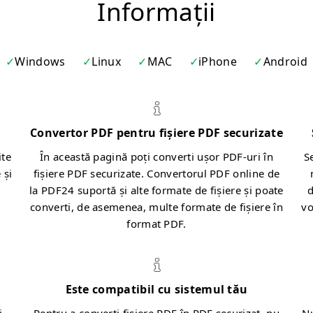
Informații
Windows
Linux
MAC
iPhone
Android
Convertor PDF pentru fișiere PDF securizate
ite
În această pagină poți converti ușor PDF-uri în
S
 și
fișiere PDF securizate. Convertorul PDF online de
la PDF24 suportă și alte formate de fișiere și poate
d
converti, de asemenea, multe formate de fișiere în
vo
format PDF.
Este compatibil cu sistemul tău