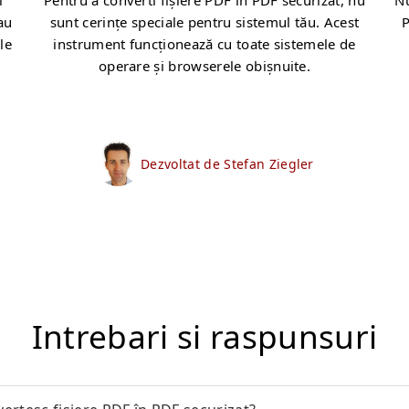
i
Pentru a converti fișiere PDF în PDF securizat, nu
Nu
au
sunt cerințe speciale pentru sistemul tău. Acest
P
le
instrument funcționează cu toate sistemele de
operare și browserele obișnuite.
Dezvoltat de Stefan Ziegler
Intrebari si raspunsuri