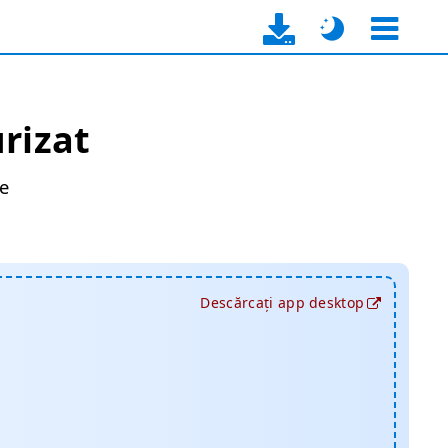
rizat
ne
Descărcați app desktop