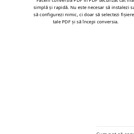
Facem conversia PDF în PDF securizat cât ma
simplă și rapidă. Nu este necesar să instalezi s
să configurezi nimic, ci doar să selectezi fișiere
tale PDF și să începi conversia.