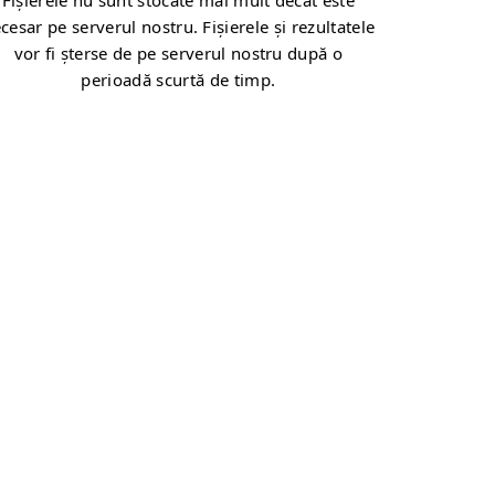
Fișierele nu sunt stocate mai mult decât este
cesar pe serverul nostru. Fișierele și rezultatele
vor fi șterse de pe serverul nostru după o
perioadă scurtă de timp.