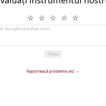
valuați instrumentul nost
Trimite
Raportează probleme aici