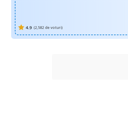
4.9
(
2,582
de voturi)