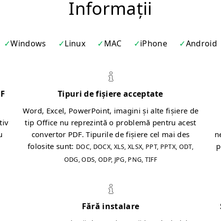
Informații
Windows
Linux
MAC
iPhone
Android
DF
Tipuri de fișiere acceptate
Word, Excel, PowerPoint, imagini și alte fișiere de
tiv
tip Office nu reprezintă o problemă pentru acest
u
convertor PDF. Tipurile de fișiere cel mai des
n
folosite sunt:
p
DOC, DOCX, XLS, XLSX, PPT, PPTX, ODT,
ODG, ODS, ODP, JPG, PNG, TIFF
Fără instalare