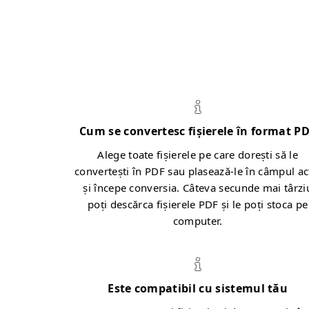
Cum se convertesc fișierele în format P
Alege toate fișierele pe care dorești să le
convertești în PDF sau plasează-le în câmpul ac
și începe conversia. Câteva secunde mai târzi
poți descărca fișierele PDF și le poți stoca pe
computer.
Este compatibil cu sistemul tău