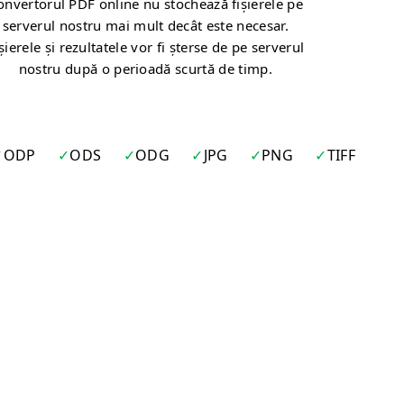
onvertorul PDF online nu stochează fișierele pe
serverul nostru mai mult decât este necesar.
șierele și rezultatele vor fi șterse de pe serverul
nostru după o perioadă scurtă de timp.
ODP
ODS
ODG
JPG
PNG
TIFF