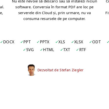
Nu este nevoie să descarci sau să instalezi niciun
C
al.
software. Conversia în format PDF are loc pe
e,
serverele din Cloud și, prin urmare, nu va
Fi
consuma resursele de pe computer.
DOCX
PPT
PPTX
XLS
XLSX
ODT
SVG
HTML
TXT
RTF
Dezvoltat de Stefan Ziegler