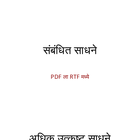
संबंधित साधने
PDF ला RTF मध्ये
अधिक उत्कृष्ट साधने