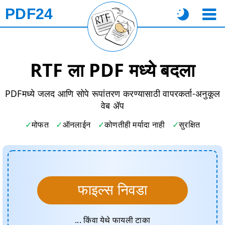
PDF24
RTF ला PDF मध्ये बदला
PDFमध्ये जलद आणि सोपे रूपांतरण करण्यासाठी वापरकर्ता-अनुकूल
वेब ॲप
मोफत
ऑनलाईन
कोणतीही मर्यादा नाही
सुरक्षित
फाइल्स निवडा
... किंवा येथे फायली टाका