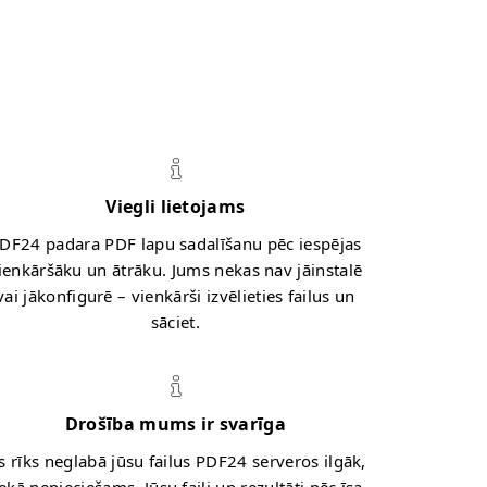
Viegli lietojams
DF24 padara PDF lapu sadalīšanu pēc iespējas
ienkāršāku un ātrāku. Jums nekas nav jāinstalē
vai jākonfigurē – vienkārši izvēlieties failus un
sāciet.
Drošība mums ir svarīga
s rīks neglabā jūsu failus PDF24 serveros ilgāk,