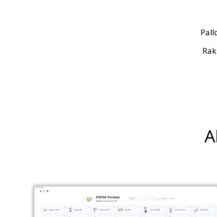
Palī
Rak
A