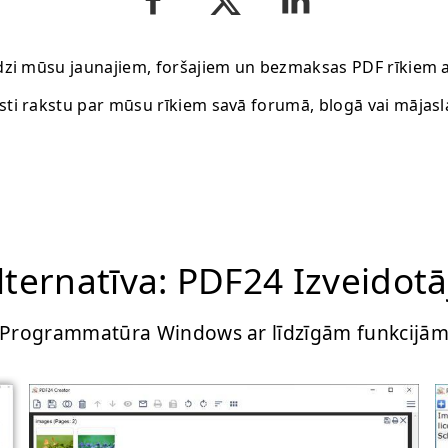
dzi mūsu jaunajiem, foršajiem un bezmaksas PDF rīkiem 
sti rakstu par mūsu rīkiem savā forumā, blogā vai mājasl
lternatīva: PDF24 Izveidotā
Programmatūra Windows ar līdzīgām funkcijā