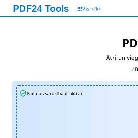
PDF24
Tools
Visi rīki
PD
Ātri un vieg
B
Failu aizsardzība ir aktīva