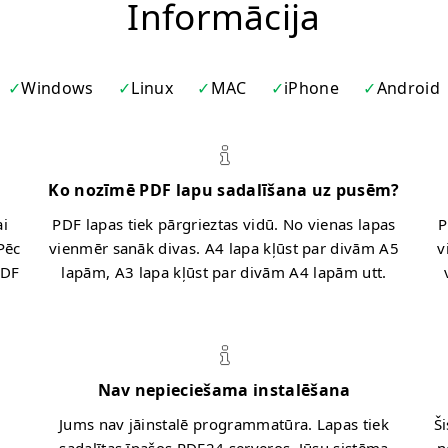
Informācija
Windows
Linux
MAC
iPhone
Android
Ko nozīmē PDF lapu sadalīšana uz pusēm?
ai
PDF lapas tiek pārgrieztas vidū. No vienas lapas
P
Pēc
vienmēr sanāk divas. A4 lapa kļūst par divām A5
v
PDF
lapām, A3 lapa kļūst par divām A4 lapām utt.
Nav nepieciešama instalēšana
Jums nav jāinstalē programmatūra. Lapas tiek
Ši