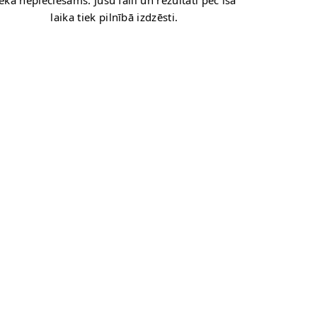
ekā nepieciešams. Jūsu faili un rezultāti pēc īsa
laika tiek pilnībā izdzēsti.