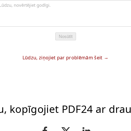
Nosūtīt
Lūdzu, ziņojiet par problēmām šeit
u, kopīgojiet PDF24 ar dra