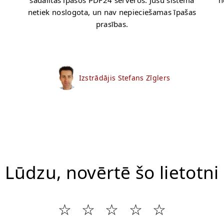
m
sadalītas īpašos PDF24 serveros. Jūsu sistēma
n
netiek noslogota, un nav nepieciešamas īpašas
prasības.
Izstrādājis Stefans Zīglers
Lūdzu, novērtē šo lietotni