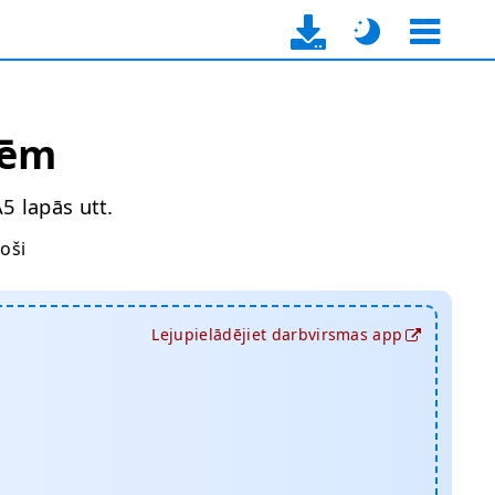
sēm
A5 lapās utt.
oši
Lejupielādējiet darbvirsmas app