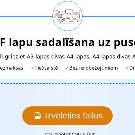
F lapu sadalīšana uz pu
li grieziet A3 lapas divās A4 lapās, A4 lapas divās 
ezmaksas
Tiešsaistē
Bez ierobežojumiem
Dr
Izvēlēties failus
... vai ievietot failus šeit