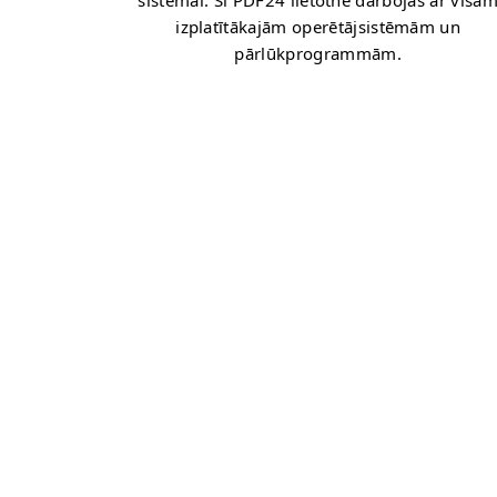
sistēmai. Šī PDF24 lietotne darbojas ar visā
izplatītākajām operētājsistēmām un
pārlūkprogrammām.