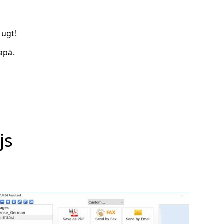
augt!
apā.
js
m