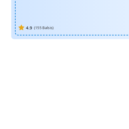
4.9
(
155
Balsis)