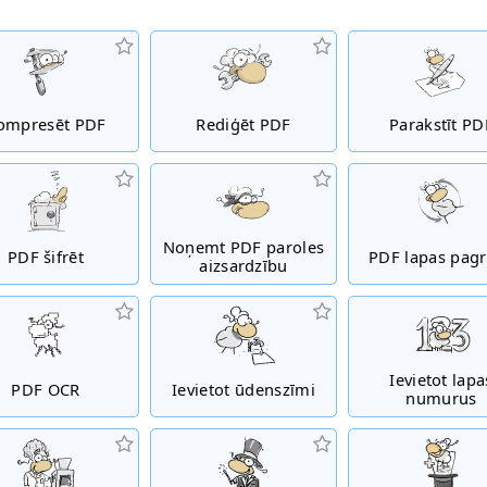
ompresēt PDF
Rediģēt PDF
Parakstīt PD
Noņemt PDF paroles
PDF šifrēt
PDF lapas pagr
aizsardzību
Ievietot lapa
PDF OCR
Ievietot ūdenszīmi
numurus