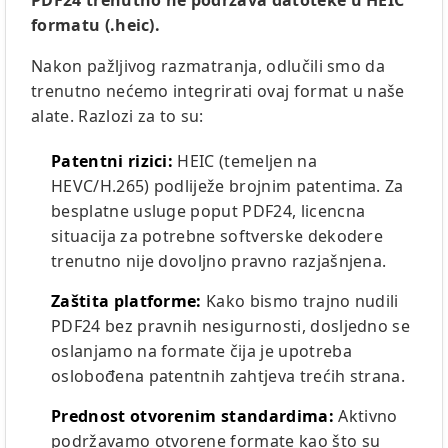
PDF24 trenutno ne podržava datoteke u HEIC
formatu (.heic).
Nakon pažljivog razmatranja, odlučili smo da
trenutno nećemo integrirati ovaj format u naše
alate. Razlozi za to su:
Patentni rizici:
HEIC (temeljen na
HEVC/H.265) podliježe brojnim patentima. Za
besplatne usluge poput PDF24, licencna
situacija za potrebne softverske dekodere
trenutno nije dovoljno pravno razjašnjena.
Zaštita platforme:
Kako bismo trajno nudili
PDF24 bez pravnih nesigurnosti, dosljedno se
oslanjamo na formate čija je upotreba
oslobođena patentnih zahtjeva trećih strana.
Prednost otvorenim standardima:
Aktivno
podržavamo otvorene formate kao što su