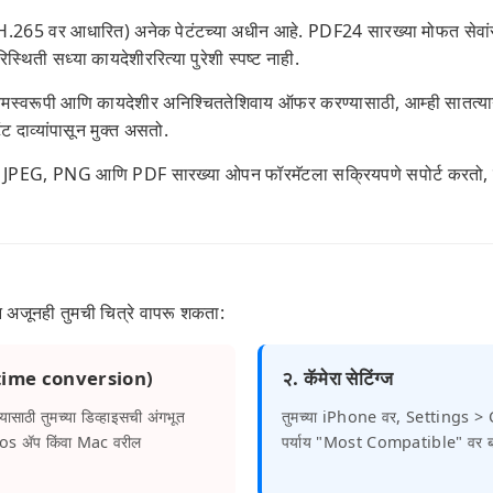
65 वर आधारित) अनेक पेटंटच्या अधीन आहे. PDF24 सारख्या मोफत सेवां
्थिती सध्या कायदेशीररित्या पुरेशी स्पष्ट नाही.
्वरूपी आणि कायदेशीर अनिश्चिततेशिवाय ऑफर करण्यासाठी, आम्ही सातत्या
टंट दाव्यांपासून मुक्त असतो.
 JPEG, PNG आणि PDF सारख्या ओपन फॉरमॅटला सक्रियपणे सपोर्ट करतो, जे
ून अजूनही तुमची चित्रे वापरू शकता:
e-time conversion)
२. कॅमेरा सेटिंग्ज
यासाठी तुमच्या डिव्हाइसची अंगभूत
तुमच्या iPhone वर, Settings >
tos ॲप किंवा Mac वरील
पर्याय "Most Compatible" वर ब