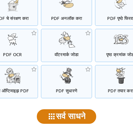
F चे संरक्षण करा
PDF अनलॉक करा
PDF पृष्ठे फिरव
PDF OCR
वॉटरमार्क जोडा
पृष्ठ क्रमांक जो
ब ऑप्टिमाइझ PDF
PDF सुधारणे
PDF तयार कर
सर्व साधने