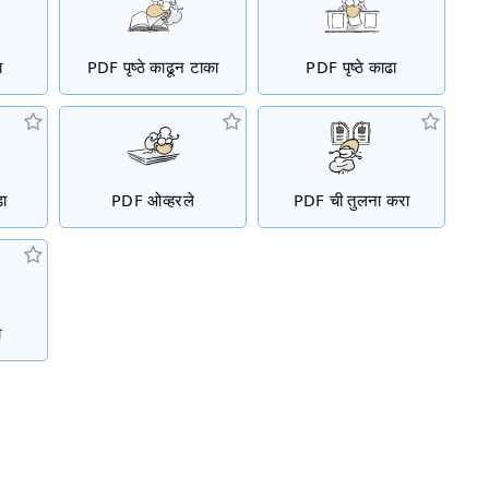
ा
PDF पृष्ठे काढून टाका
PDF पृष्ठे काढा
डा
PDF ओव्हरले
PDF ची तुलना करा
ा