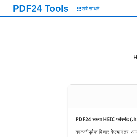
PDF24
Tools
सर्व साधने
H
PDF24 सध्या HEIC फॉरमॅट (.he
काळजीपूर्वक विचार केल्यानंतर, आम