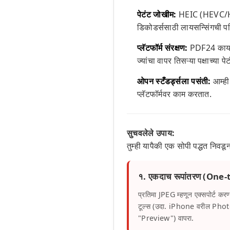
पेटंट जोखीम:
HEIC (HEVC/H.2
डिकोडर्ससाठी लायसन्सिंगची परिस
प्लॅटफॉर्म संरक्षण:
PDF24 कायमस
ज्यांचा वापर तिसऱ्या पक्षाच्या पे
ओपन स्टँडर्ड्सला पसंती:
आम्ही
प्लॅटफॉर्मवर काम करतात.
सुचवलेले उपाय:
तुम्ही यापैकी एक सोपी पद्धत निवड
१. एकदाच रूपांतरण (On
प्रतिमा JPEG म्हणून एक्सपोर्ट करण्
टूल्स (उदा. iPhone वरील Pho
"Preview") वापरा.