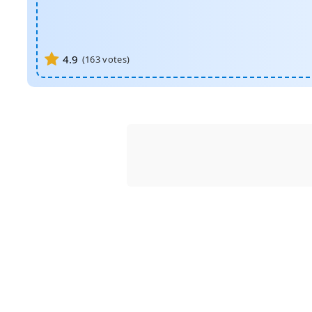
4.9
(
163
votes)