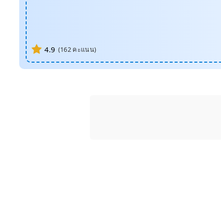
4.9
(
162
คะแนน)