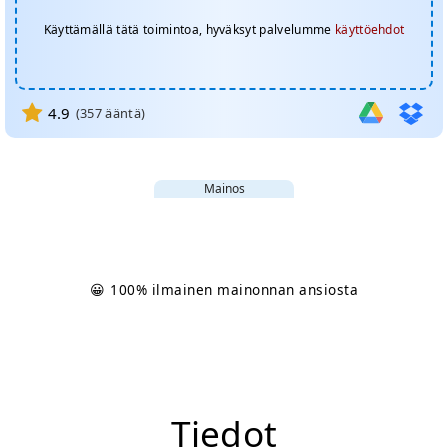
Käyttämällä tätä toimintoa, hyväksyt palvelumme
käyttöehdot
4.9
(
357
ääntä)
Mainos
😀 100% ilmainen mainonnan ansiosta
Tiedot