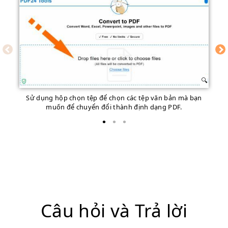
Sử dụng hộp chọn tệp để chọn các tệp văn bản mà bạn
B
muốn để chuyển đổi thành định dạng PDF.
Câu hỏi và Trả lời