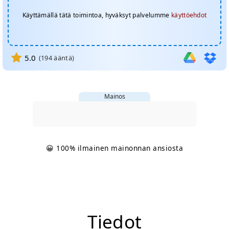
Käyttämällä tätä toimintoa, hyväksyt palvelumme
käyttöehdot
5.0
(
194
ääntä)
Mainos
😀 100% ilmainen mainonnan ansiosta
Tiedot